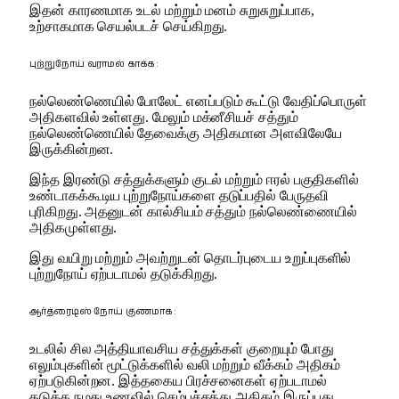
இதன் காரணமாக உடல் மற்றும் மனம் சுறுசுறுப்பாக,
உற்சாகமாக செயல்படச் செய்கிறது.
புற்றுநோய் வராமல் காக்க :
நல்லெண்ணெயில் போலேட் எனப்படும் கூட்டு வேதிப்பொருள்
அதிகளவில் உள்ளது. மேலும் மக்னீசியச் சத்தும்
நல்லெண்ணெயில் தேவைக்கு அதிகமான அளவிலேயே
இருக்கின்றன.
இந்த இரண்டு சத்துக்களும் குடல் மற்றும் ஈரல் பகுதிகளில்
உண்டாகக்கூடிய புற்றுநோய்களை தடுப்பதில் பேருதவி
புரிகிறது. அதனுடன் கால்சியம் சத்தும் நல்லெண்ணையில்
அதிகமுள்ளது.
இது வயிறு மற்றும் அவற்றுடன் தொடர்புடைய உறுப்புகளில்
புற்றுநோய் ஏற்படாமல் தடுக்கிறது.
ஆர்த்ரைடிஸ் நோய் குணமாக :
உடலில் சில அத்தியாவசிய சத்துக்கள் குறையும் போது
எலும்புகளின் மூட்டுக்களில் வலி மற்றும் வீக்கம் அதிகம்
ஏற்படுகின்றன. இத்தகைய பிரச்சனைகள் ஏற்படாமல்
தடுக்க நமது உணவில் செம்புச்சத்து அதிகம் இருப்பது