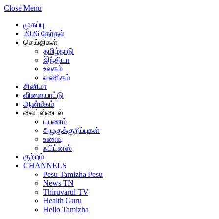
Close Menu
முகப்பு
2026 தேர்தல்
செய்திகள்
தமிழ்நாடு
இந்தியா
உலகம்
வணிகம்
சினிமா
விளையாட்டு
ஆன்மீகம்
லைப்ஸ்டைல்
பயணம்
அழகுக்குறிப்புகள்
உணவு
ஃபிட்னஸ்
குற்றம்
CHANNELS
Pesu Tamizha Pesu
News TN
Thiruvarul TV
Health Guru
Hello Tamizha