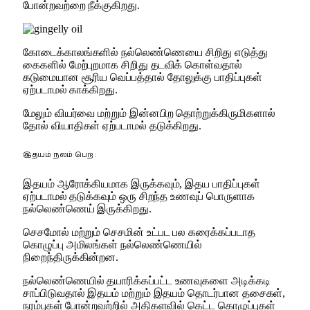
போன்றவற்றை நீக்குகிறது.
கோடைக்காலங்களில் நல்லெண்ணெயை சிறிது எடுத்து
கைகளில் மேற்புறமாக சிறிது தடவிக் கொள்வதால்
கடுமையான சூரிய வெப்பத்தால் தோலுக்கு பாதிப்புகள்
ஏற்படாமல் காக்கிறது.
மேலும் வியர்வை மற்றும் இன்னபிற தொற்றுக்கிருமிகளால்
தோல் வியாதிகள் ஏற்படாமல் தடுக்கிறது.
இதயம் நலம் பெற :
இதயம் ஆரோக்கியமாக இருக்கவும், இதய பாதிப்புகள்
ஏற்படாமல் தடுக்கவும் ஒரு சிறந்த உணவுப் பொருளாக
நல்லெண்ணெய் இருக்கிறது.
செசமோல் மற்றும் செசமின் உட்பட பல கரைக்கப்படாத
கொழுப்பு அமிலங்கள் நல்லெண்ணெயில்
நிறைந்திருக்கின்றன.
நல்லெண்ணெயில் தயாரிக்கப்பட்ட உணவுகளை அடிக்கடி
சாப்பிடுவதால் இதயம் மற்றும் இதயம் தொடர்பான தசைகள்,
நரம்புகள் போன்றவற்றில் அதிகளவில் கெட்ட கொழுப்புகள்