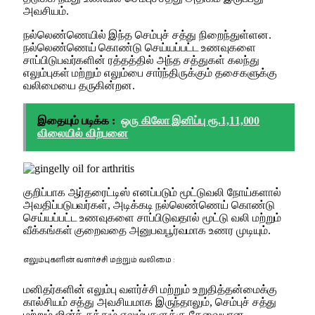
அவசியம்.
நல்லெண்ணெயில் இந்த செம்புச் சத்து நிறைந்துள்ளன.
நல்லெண்ணெய் கொண்டு செய்யப்பட்ட உணவுகளை
சாப்பிடுபவர்களின் ரத்தத்தில் அந்த சத்துகள் கலந்து
எலும்புகள் மற்றும் எலும்பை சார்ந்திருக்கும் தசைகளுக்கு
வலிமையை தருகின்றன.
இதையும் படிக்க :
ஒரு கிலோ இனிப்பு ரூ.1,11,000
விலையில் விற்பனை
குறிப்பாக ஆர்தரைட்டிஸ் எனப்படும் மூட்டுவலி நோய்களால்
அவதிப்படுபவர்கள், அடிக்கடி நல்லெண்ணெய் கொண்டு
செய்யப்பட்ட உணவுகளை சாப்பிடுவதால் மூட்டு வலி மற்றும்
வீக்கங்கள் குறைவதை அனுபவபூர்வமாக உணர முடியும்.
எலும்புகளின் வளர்ச்சி மற்றும் வலிமை :
மனிதர்களின் எலும்பு வளர்ச்சி மற்றும் உறுதித்தன்மைக்கு
கால்சியம் சத்து அவசியமாக இருந்தாலும், செம்புச் சத்து
மற்றும் ஜின்க் சத்தும் எலும்புகளுக்கு தேவையான