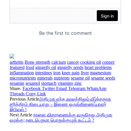
arthritis
Bone strength
calcium
cancer
cooking oil
copper
featured
food
gingelly oil
gingelly seeds
heart problems
inflammation
intestines
iron
knee pain
liver
magnesium
micronutrients
minerals
nutrients
sesame oil
sesame seeds
sesamin
sesamol
stomach
vitamins
zinc
Share.
Facebook
Twitter
Email
Telegram
WhatsApp
Threads
Copy Link
Previous Article
அதிமுக எந்த காலத்திலும் வீழ்ந்ததாக
சரித்திரம் கிடையாது – இணை ஒருங்கிணைப்பாளர்
இபிஎஸ் !
Next Article
நாளை விசாரணைக்கு வருகிறது அதிமுக
வழக்கு; நடைபெறுமா பொதுக்குழுக் கூட்டம் ?