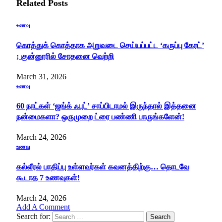
Related
Posts
உணவு
கொத்துக் கொத்தாக அறுவடை செய்யப்பட்ட ‘கருப்பு கேரட்’
; குன்னூரில் சோதனை வெற்றி
March 31, 2026
உணவு
60 நாட்கள் ‘ஜங்க் ஃபுட்’ சாப்பிடாமல் இருந்தால் இத்தனை
நன்மைகளா? ஒருமுறை ட்ரை பண்ணி பாருங்களேன்!
March 24, 2026
உணவு
கல்லீரல் பாதிப்பு உள்ளவர்கள் கவனத்திற்கு… தொடவே
கூடாத 7 உணவுகள்!
March 24, 2026
Add A Comment
Search for: