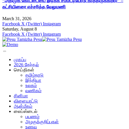
“அதிமுக கோட்டையை இடிக்க சம்மட்டியோடு காத்திருக்கிறார்” –
கட்சியினரை எச்சரித்த வேலுமணி
March 31, 2026
Facebook
X (Twitter)
Instagram
Saturday, August 8
Facebook
X (Twitter)
Instagram
முகப்பு
2026 தேர்தல்
செய்திகள்
தமிழ்நாடு
இந்தியா
உலகம்
வணிகம்
சினிமா
விளையாட்டு
ஆன்மீகம்
லைப்ஸ்டைல்
பயணம்
அழகுக்குறிப்புகள்
உணவு