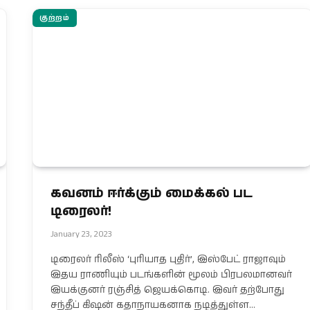
குற்றம்
கவனம் ஈர்க்கும் மைக்கல் பட
டிரைலர்!
January 23, 2023
டிரைலர் ரிலீஸ் ‘புரியாத புதிர்’, இஸ்பேட் ராஜாவும்
இதய ராணியும் படங்களின் மூலம் பிரபலமானவர்
இயக்குனர் ரஞ்சித் ஜெயக்கொடி. இவர் தற்போது
சந்தீப் கிஷன் கதாநாயகனாக நடித்துள்ள…