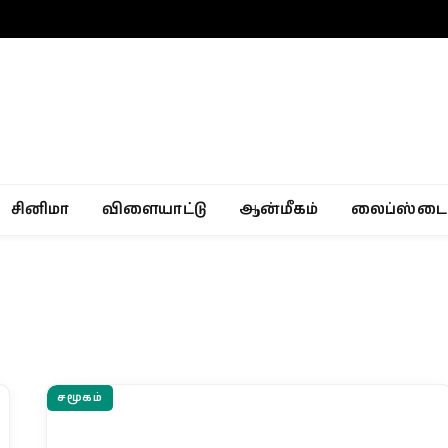
சினிமா
விளையாட்டு
ஆன்மீகம்
லைப்ஸ்டை
சமூகம்