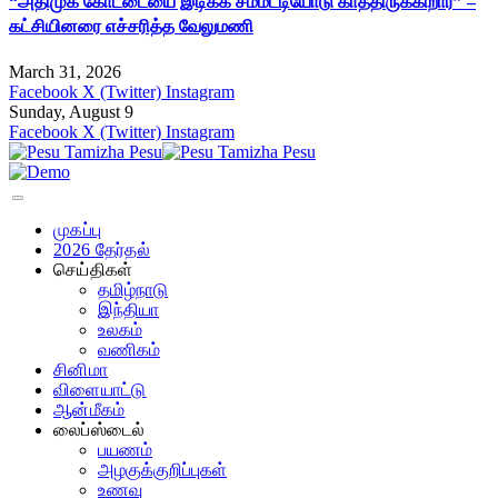
“அதிமுக கோட்டையை இடிக்க சம்மட்டியோடு காத்திருக்கிறார்” –
கட்சியினரை எச்சரித்த வேலுமணி
March 31, 2026
Facebook
X (Twitter)
Instagram
Sunday, August 9
Facebook
X (Twitter)
Instagram
முகப்பு
2026 தேர்தல்
செய்திகள்
தமிழ்நாடு
இந்தியா
உலகம்
வணிகம்
சினிமா
விளையாட்டு
ஆன்மீகம்
லைப்ஸ்டைல்
பயணம்
அழகுக்குறிப்புகள்
உணவு