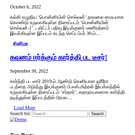
October 6, 2022
கல்கி எழுதிய ‘பொன்னியின் செல்வன்’ நாவலை மையமாக
கொண்டு உருவாகியுள்ள திரைப்படம் ‘பொன்னியின்
செல்வன்-1’. டவிட்டர் பதிவு இயக்குனர் மணிரத்னம்
இயக்கியுள்ள இப்படம் கடந்த செப்டம்பர் 30-ம்…
சினிமா
கவனம் ஈர்க்கும் கார்த்தி பட டீசர்!
September 30, 2022
கார்த்தி பட டீசர் 2019-ம் ஆண்டு வெளியான ஹீரோ
படத்தை அடுத்து இயக்குனர் பி.எஸ்.மித்ரன் இயக்கத்தில்
உருவாகியுள்ள திரைப்படம் ‘சர்தார்’. கதாநாயகனாக கார்த்தி
நடித்துள்ள இப்படத்தில் பிரபல…
Load More
Search for: