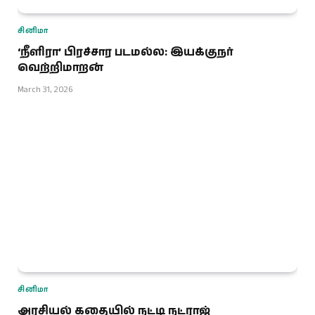
சினிமா
‘நீளிரா’ பிரச்சார படமல்ல: இயக்குநர்
வெற்றிமாறன்
March 31, 2026
சினிமா
அரசியல் கதையில் நட்டி நட்ராஜ்