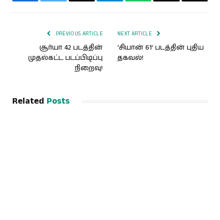
Facebook
Twitter
Email
Telegram
WhatsApp
Threads
Copy
Link
PREVIOUS ARTICLE
NEXT ARTICLE
சூர்யா 42 படத்தின்
‘சியான் 61’ படத்தின் புதிய
முதல்கட்ட படப்பிடிப்பு
தகவல்!
நிறைவு!
Related
Posts