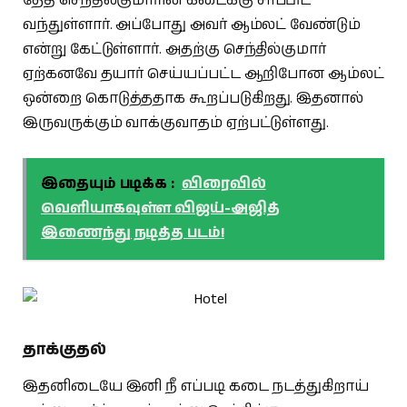
தேதி செந்தில்குமாரின் கடைக்கு சாப்பிட
வந்துள்ளார். அப்போது அவர் ஆம்லட் வேண்டும்
என்று கேட்டுள்ளார். அதற்கு செந்தில்குமார்
ஏற்கனவே தயார் செய்யப்பட்ட ஆறிபோன ஆம்லட்
ஒன்றை கொடுத்ததாக கூறப்படுகிறது. இதனால்
இருவருக்கும் வாக்குவாதம் ஏற்பட்டுள்ளது.
இதையும் படிக்க :
விரைவில்
வெளியாகவுள்ள விஜய்-அஜித்
இணைந்து நடித்த படம்!
தாக்குதல்
இதனிடையே இனி நீ எப்படி கடை நடத்துகிறாய்