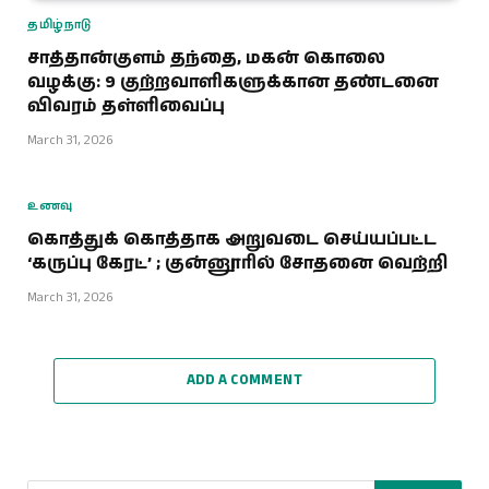
தமிழ்நாடு
சாத்தான்குளம் தந்தை, மகன் கொலை
வழக்கு: 9 குற்றவாளிகளுக்கான தண்டனை
விவரம் தள்ளிவைப்பு
March 31, 2026
உணவு
கொத்துக் கொத்தாக அறுவடை செய்யப்பட்ட
‘கருப்பு கேரட்’ ; குன்னூரில் சோதனை வெற்றி
March 31, 2026
ADD A COMMENT