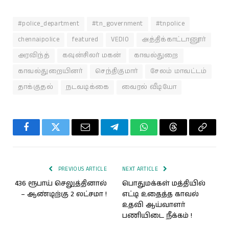
#police_department
#tn_government
#tnpolice
chennaipolice
featured
VEDIO
அத்திக்காட்டானூர்
அரவிந்த்
கவுன்சிலர் மகன்
காவல்துறை
காவல்துறையினர்
செந்திகுமார்
சேலம் மாவட்டம்
தாக்குதல்
நடவடிக்கை
வைரல் வீடியோ
Facebook
Twitter
Email
Telegram
WhatsApp
Threads
Copy
Link
PREVIOUS ARTICLE
NEXT ARTICLE
436 ரூபாய் செலுத்தினால்
பொதுமக்கள் மத்தியில்
– ஆண்டிற்கு 2 லட்சமா !
எட்டி உதைத்த காவல்
உதவி ஆய்வாளர்
பணியிடை நீக்கம் !