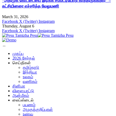
“அதிமுக கோட்டையை இடிக்க சம்மட்டியோடு காத்திருக்கிறார்” –
கட்சியினரை எச்சரித்த வேலுமணி
March 31, 2026
Facebook
X (Twitter)
Instagram
Thursday, August 6
Facebook
X (Twitter)
Instagram
முகப்பு
2026 தேர்தல்
செய்திகள்
தமிழ்நாடு
இந்தியா
உலகம்
வணிகம்
சினிமா
விளையாட்டு
ஆன்மீகம்
லைப்ஸ்டைல்
பயணம்
அழகுக்குறிப்புகள்
உணவு