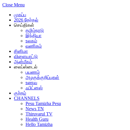
Close Menu
முகப்பு
2026 தேர்தல்
செய்திகள்
தமிழ்நாடு
இந்தியா
உலகம்
வணிகம்
சினிமா
விளையாட்டு
ஆன்மீகம்
லைப்ஸ்டைல்
பயணம்
அழகுக்குறிப்புகள்
உணவு
ஃபிட்னஸ்
குற்றம்
CHANNELS
Pesu Tamizha Pesu
News TN
Thiruvarul TV
Health Guru
Hello Tamizha