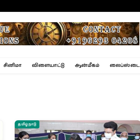
சினிமா
விளையாட்டு
ஆன்மீகம்
லைப்ஸ்டை
தமிழ்நாடு