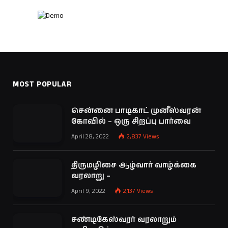
MOST POPULAR
சென்னை பாடிகாட் முனீஸ்வரன்
கோவில் – ஒரு சிறப்பு பார்வை
April 28, 2022
2,837
Views
திருமழிசை ஆழ்வார் வாழ்க்கை
வரலாறு –
April 9, 2022
2,137
Views
சண்டிகேஸ்வரர் வரலாறும்