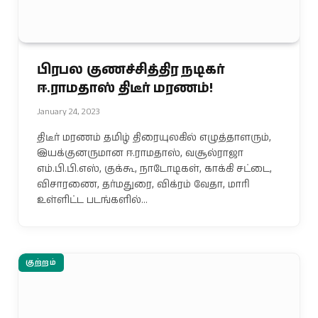
பிரபல குணச்சித்திர நடிகர்
ஈ.ராமதாஸ் திடீர் மரணம்!
January 24, 2023
திடீர் மரணம் தமிழ் திரையுலகில் எழுத்தாளரும்,
இயக்குனருமான ஈ.ராமதாஸ், வசூல்ராஜா
எம்.பி.பி.எஸ், குக்கூ, நாடோடிகள், காக்கி சட்டை,
விசாரணை, தர்மதுரை, விக்ரம் வேதா, மாரி
உள்ளிட்ட படங்களில்…
குற்றம்