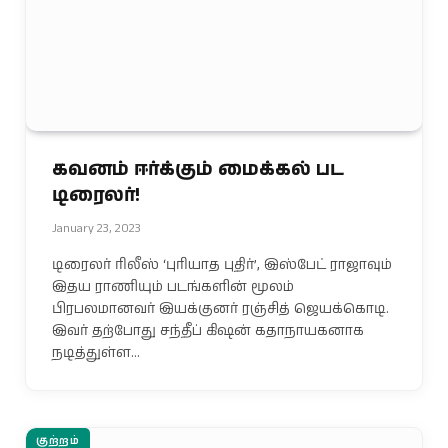
கவனம் ஈர்க்கும் மைக்கல் பட
டிரைலர்!
January 23, 2023
டிரைலர் ரிலீஸ் ‘புரியாத புதிர்’, இஸ்பேட் ராஜாவும்
இதய ராணியும் படங்களின் மூலம்
பிரபலமானவர் இயக்குனர் ரஞ்சித் ஜெயக்கொடி.
இவர் தற்போது சந்தீப் கிஷன் கதாநாயகனாக
நடித்துள்ள…
குற்றம்