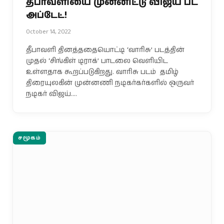
தீபாவளியை முன்னிட்டு விஜய் பட
அப்டேட்!
October 14, 2022
தீபாவளி தினத்ததையொட்டி ‘வாரிசு’ படத்தின்
முதல் ‘சிங்கிள் டிராக்’ பாடலை வெளியிட
உள்ளதாக கூறப்படுகிறது. வாரிசு படம் தமிழ்
திரையுலகின் முன்னணி நடிகர்கர்களில் ஒருவர்
நடிகர் விஜய்.…
சமூகம்