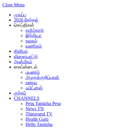
Close Menu
முகப்பு
2026 தேர்தல்
செய்திகள்
தமிழ்நாடு
இந்தியா
உலகம்
வணிகம்
சினிமா
விளையாட்டு
ஆன்மீகம்
லைப்ஸ்டைல்
பயணம்
அழகுக்குறிப்புகள்
உணவு
ஃபிட்னஸ்
குற்றம்
CHANNELS
Pesu Tamizha Pesu
News TN
Thiruvarul TV
Health Guru
Hello Tamizha