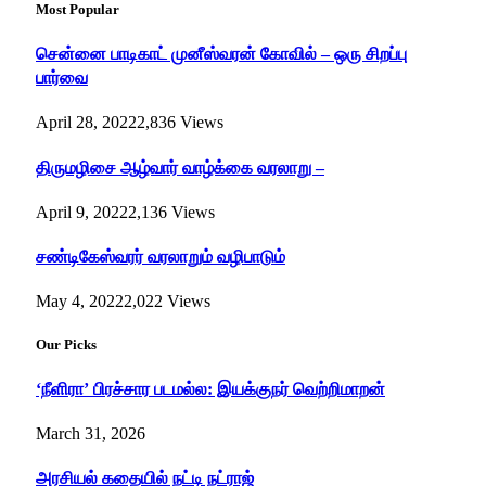
Most Popular
சென்னை பாடிகாட் முனீஸ்வரன் கோவில் – ஒரு சிறப்பு
பார்வை
April 28, 2022
2,836
Views
திருமழிசை ஆழ்வார் வாழ்க்கை வரலாறு –
April 9, 2022
2,136
Views
சண்டிகேஸ்வரர் வரலாறும் வழிபாடும்
May 4, 2022
2,022
Views
Our Picks
‘நீளிரா’ பிரச்சார படமல்ல: இயக்குநர் வெற்றிமாறன்
March 31, 2026
அரசியல் கதையில் நட்டி நட்ராஜ்