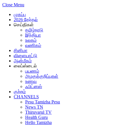
Close Menu
முகப்பு
2026 தேர்தல்
செய்திகள்
தமிழ்நாடு
இந்தியா
உலகம்
வணிகம்
சினிமா
விளையாட்டு
ஆன்மீகம்
லைப்ஸ்டைல்
பயணம்
அழகுக்குறிப்புகள்
உணவு
ஃபிட்னஸ்
குற்றம்
CHANNELS
Pesu Tamizha Pesu
News TN
Thiruvarul TV
Health Guru
Hello Tamizha