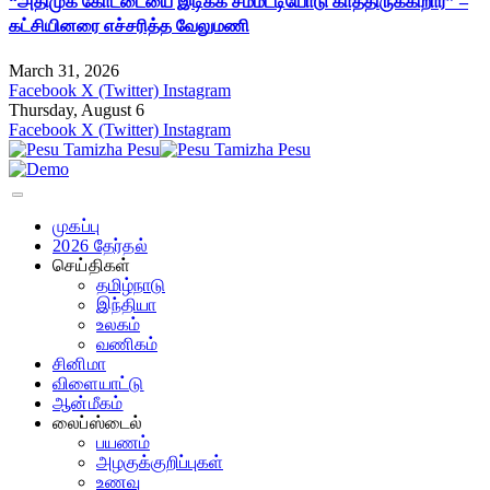
“அதிமுக கோட்டையை இடிக்க சம்மட்டியோடு காத்திருக்கிறார்” –
கட்சியினரை எச்சரித்த வேலுமணி
March 31, 2026
Facebook
X (Twitter)
Instagram
Thursday, August 6
Facebook
X (Twitter)
Instagram
முகப்பு
2026 தேர்தல்
செய்திகள்
தமிழ்நாடு
இந்தியா
உலகம்
வணிகம்
சினிமா
விளையாட்டு
ஆன்மீகம்
லைப்ஸ்டைல்
பயணம்
அழகுக்குறிப்புகள்
உணவு