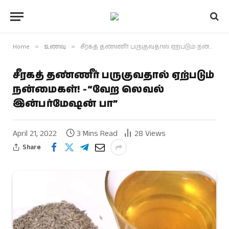
Home
»
உணவு
»
சீரகத் தண்ணீர் பருகுவதால் ஏற்படும் நன்மைகள்! -“வேற லெவல் இன்பர்மேஷன் பா”
சீரகத் தண்ணீர் பருகுவதால் ஏற்படும்
நன்மைகள்! -“வேற லெவல்
இன்பர்மேஷன் பா”
April 21, 2022
3 Mins Read
28
Views
Share