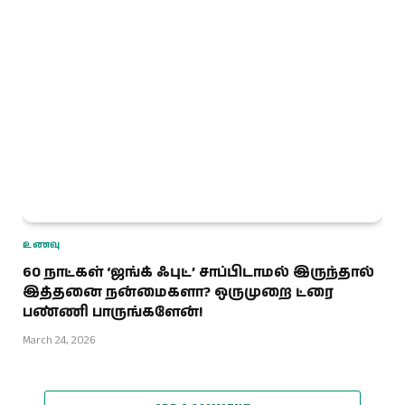
உணவு
60 நாட்கள் ‘ஜங்க் ஃபுட்’ சாப்பிடாமல் இருந்தால்
இத்தனை நன்மைகளா? ஒருமுறை ட்ரை
பண்ணி பாருங்களேன்!
March 24, 2026