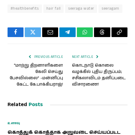
#healthbenefits
hair fall
seeraga water
seeragam
Facebook
Twitter
Email
Telegram
WhatsApp
Threads
Copy
Link
PREVIOUS ARTICLE
NEXT ARTICLE
“மாற்று திறனாளிகளை
கொடநாடு கொலை
கேலி செய்து
வழக்கில் புதிய திருப்பம்;
பேசவில்லை” -மன்னிப்பு
சசிகலாவிடம் தனிப்படை
கேட்ட கே.பாக்கியராஜ்!
விசாரணை!
Related
Posts
உணவு
கொத்துக் கொத்தாக அறுவடை செய்யப்பட்ட