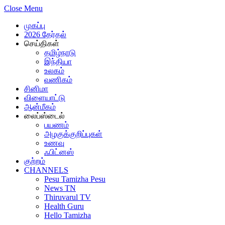
Close Menu
முகப்பு
2026 தேர்தல்
செய்திகள்
தமிழ்நாடு
இந்தியா
உலகம்
வணிகம்
சினிமா
விளையாட்டு
ஆன்மீகம்
லைப்ஸ்டைல்
பயணம்
அழகுக்குறிப்புகள்
உணவு
ஃபிட்னஸ்
குற்றம்
CHANNELS
Pesu Tamizha Pesu
News TN
Thiruvarul TV
Health Guru
Hello Tamizha