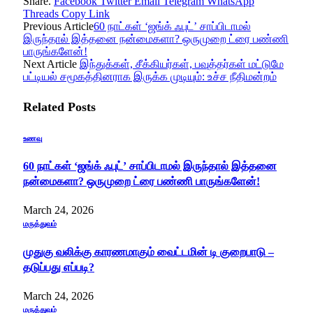
Share.
Facebook
Twitter
Email
Telegram
WhatsApp
Threads
Copy Link
Previous Article
60 நாட்கள் ‘ஜங்க் ஃபுட்’ சாப்பிடாமல்
இருந்தால் இத்தனை நன்மைகளா? ஒருமுறை ட்ரை பண்ணி
பாருங்களேன்!
Next Article
இந்துக்கள், சீக்கியர்கள், பவுத்தர்கள் மட்டுமே
பட்டியல் சமூகத்தினராக இருக்க முடியும்: உச்ச நீதிமன்றம்
Related
Posts
உணவு
60 நாட்கள் ‘ஜங்க் ஃபுட்’ சாப்பிடாமல் இருந்தால் இத்தனை
நன்மைகளா? ஒருமுறை ட்ரை பண்ணி பாருங்களேன்!
March 24, 2026
மருத்துவம்
முதுகு வலிக்கு காரணமாகும் வைட்டமின் டி குறைபாடு –
தடுப்பது எப்படி?
March 24, 2026
மருத்துவம்