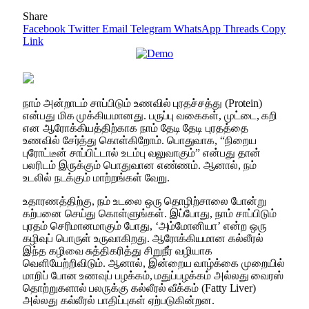
Share
Facebook
Twitter
Email
Telegram
WhatsApp
Threads
Copy
Link
நாம் அன்றாடம் சாப்பிடும் உணவில் புரதச்சத்து (Protein)
என்பது மிக முக்கியமானது. பருப்பு வகைகள், முட்டை, கறி
என ஆரோக்கியத்திற்காக நாம் தேடி தேடி புரதத்தை
உணவில் சேர்த்து கொள்கிறோம். பொதுவாக, “நிறைய
புரோட்டீன் சாப்பிட்டால் உடம்பு வலுவாகும்” என்பது தான்
பலரிடம் இருக்கும் பொதுவான எண்ணம். ஆனால், நம்
உடலில் நடக்கும் மாற்றங்கள் வேறு.
உதாரணத்திற்கு, நம் உடலை ஒரு தொழிற்சாலை போன்று
கற்பனை செய்து கொள்ளுங்கள். இப்போது, நாம் சாப்பிடும்
புரதம் செரிமானமாகும் போது, ‘அம்மோனியா’ என்ற ஒரு
கழிவுப் பொருள் உருவாகிறது. ஆரோக்கியமான கல்லீரல்
இந்த கழிவை சுத்திகரித்து சிறுநீர் வழியாக
வெளியேற்றிவிடும். ஆனால், இன்றைய வாழ்க்கை முறையில்
மாறிப் போன உணவுப் பழக்கம், மதுப்பழக்கம் அல்லது வைரஸ்
தொற்றுகளால் பலருக்கு கல்லீரல் வீக்கம் (Fatty Liver)
அல்லது கல்லீரல் பாதிப்புகள் ஏற்படுகின்றன.