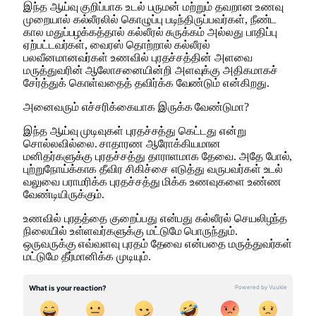
இந்த ஆய்வு குறிப்பாக உடல் பருமன் மற்றும் தவறான உணவு
முறையால் கல்லீரலில் கொழுப்பு படிந்திருப்பவர்கள், நீண்ட
கால மதுப்பழக்கத்தால் கல்லீரல் சுருக்கம் அல்லது பாதிப்பு
ஏற்பட்டவர்கள், வைரஸ் தொற்றால் கல்லீரல்
பலவீனமானவர்கள் உணவில் புரதச்சத்தின் அளவை
மருத்துவரின் ஆலோசனையின்றி அளவுக்கு அதிகமாகச்
சேர்த்துக் கொள்வதைத் தவிர்க்க வேண்டும் என்கிறது.
அனைவரும் எச்சரிக்கையாக இருக்க வேண்டுமா?
இந்த ஆய்வு முடிவுகள் புரதச்சத்து கெட்டது என்று
சொல்லவில்லை. சாதாரண ஆரோக்கியமான
மனிதர்களுக்கு புரதச்சத்து தாராளமாக தேவை. அதே போல்,
புற்றுநோய்க்காக தீவிர சிகிச்சை எடுத்து வருபவர்கள் உடல்
வலுவை பராமரிக்க புரதச்சத்து மிக்க உணவுகளை உண்ண
வேண்டியிருக்கும்.
உணவில் புரதத்தை குறைப்பது என்பது கல்லீரல் செயலிழந்த
நிலையில் உள்ளவர்களுக்கு மட்டுமே பொருந்தும்.
ஒருவருக்கு எவ்வளவு புரதம் தேவை என்பதை மருத்துவர்கள்
மட்டுமே தீர்மானிக்க முடியும்.