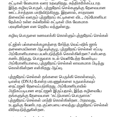
கட்டிகள் வேகமாக வளர உதவுகிறது. சுத்திகரிக்கப்படாத
இந்த கழிவு பொருள், புற்றுநோய் செல்களுக்கு தேவையான
ஊட்டச்சத்தாக மாறிவிடுகிறது. இதனால், சாதாரண
நிலையில் வளரும் புற்றுநோய் கட்டிகளை விட, அம்மோனியா
தேக்கம் உள்ள கல்லீரலில் கட்டிகள் மிக வேகமாக
பரவுகின்றன என தெரிய வந்துள்ளது.
கழிவு பொருளை உணவாக்கி கொள்ளும் புற்றுநோய் செல்கள்
ரட்ஜர்ஸ் பல்கலைக்கழகத்தை சேர்ந்த வெய்-ஷிங் ஜாங்
தலைமையிலான ஆய்வுக்குழு, புற்றுநோய் செல்கள் எப்படி
அம்மோனியாவை பயன்படுத்திக் கொள்கின்றன? என்பதை
கண்டறிந்தது. பொதுவாக உடல் வெளியேற்ற வேண்டிய
அம்மோனியாவை, புற்றுநோய் செல்கள் லாவகமாக பிடித்து
கொள்கின்றன என்கிறது ஆய்வு.
புற்றுநோய் செல்கள் தங்களை பெருக்கி கொள்ளவும்,
டிஎன்ஏ (DNA) போன்ற மரபணுக்களை உருவாக்கவும்
நைட்ரஜன் தேவைப்படுகிறது. அம்மோனியாவில்
அதிகப்படியான நைட்ரஜன் இருப்பதால், இந்த கழிவையே
தங்களுக்கு தேவையான ‘கட்டுமானப் பொருளாக’
புற்றுநோய் செல்கள் மாற்றி கொள்கின்றன. அதாவது,
உடலுக்கு வேண்டாத குப்பையை வைத்து புற்றுநோய் செல்கள்
விரிவுபடுத்துகின்றன.