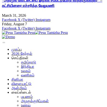
“அதிமுக கோட்டையை இடிக்க சம்மட்டியோடு காத்திருக்கிறார்” –
கட்சியினரை எச்சரித்த வேலுமணி
March 31, 2026
Facebook
X (Twitter)
Instagram
Friday, August 7
Facebook
X (Twitter)
Instagram
முகப்பு
2026 தேர்தல்
செய்திகள்
தமிழ்நாடு
இந்தியா
உலகம்
வணிகம்
சினிமா
விளையாட்டு
ஆன்மீகம்
லைப்ஸ்டைல்
பயணம்
அழகுக்குறிப்புகள்
உணவு