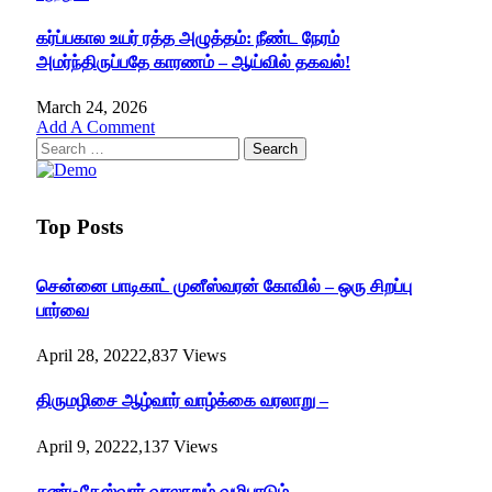
கர்ப்பகால உயர் ரத்த அழுத்தம்: நீண்ட நேரம்
அமர்ந்திருப்பதே காரணம் – ஆய்வில் தகவல்!
March 24, 2026
Add A Comment
Search
for:
Top Posts
சென்னை பாடிகாட் முனீஸ்வரன் கோவில் – ஒரு சிறப்பு
பார்வை
April 28, 2022
2,837
Views
திருமழிசை ஆழ்வார் வாழ்க்கை வரலாறு –
April 9, 2022
2,137
Views
சண்டிகேஸ்வரர் வரலாறும் வழிபாடும்