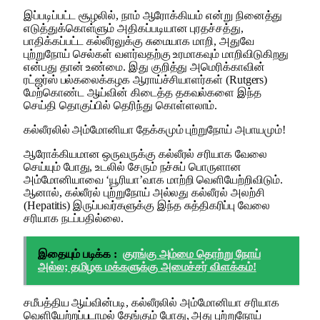
இப்படிப்பட்ட சூழலில், நாம் ஆரோக்கியம் என்று நினைத்து
எடுத்துக்கொள்ளும் அதிகப்படியான புரதச்சத்து,
பாதிக்கப்பட்ட கல்லீரலுக்கு சுமையாக மாறி, அதுவே
புற்றுநோய் செல்கள் வளர்வதற்கு உரமாகவும் மாறிவிடுகிறது
என்பது தான் உண்மை. இது குறித்து அமெரிக்காவின்
ரட்ஜர்ஸ் பல்கலைக்கழக ஆராய்ச்சியாளர்கள் (Rutgers)
மேற்கொண்ட ஆய்வின் கிடைத்த தகவல்களை இந்த
செய்தி தொகுப்பில் தெரிந்து கொள்ளலாம்.
கல்லீரலில் அம்மோனியா தேக்கமும் புற்றுநோய் அபாயமும்!
ஆரோக்கியமான ஒருவருக்கு கல்லீரல் சரியாக வேலை
செய்யும் போது, உடலில் சேரும் நச்சுப் பொருளான
அம்மோனியாவை ‘யூரியா’வாக மாற்றி வெளியேற்றிவிடும்.
ஆனால், கல்லீரல் புற்றுநோய் அல்லது கல்லீரல் அலற்சி
(Hepatitis) இருப்பவர்களுக்கு இந்த சுத்திகரிப்பு வேலை
சரியாக நடப்பதில்லை.
இதையும் படிக்க :
குரங்கு அம்மை தொற்று நோய்
அல்ல; தமிழக மக்களுக்கு அமைச்சர் விளக்கம்!
சமீபத்திய ஆய்வின்படி, கல்லீரலில் அம்மோனியா சரியாக
வெளியேற்றப்படாமல் தேங்கும் போது, அது புற்றுநோய்