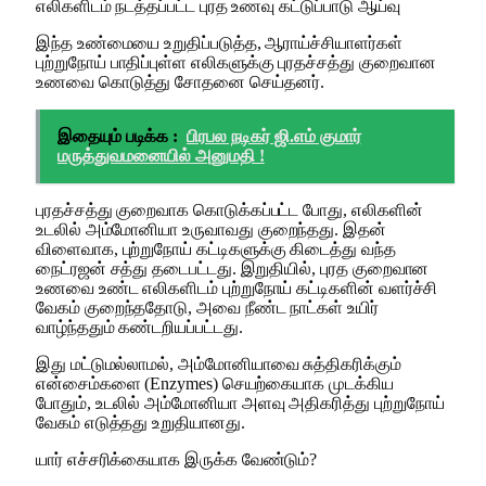
எலிகளிடம் நடத்தப்பட்ட புரத உணவு கட்டுப்பாடு ஆய்வு
இந்த உண்மையை உறுதிப்படுத்த, ஆராய்ச்சியாளர்கள்
புற்றுநோய் பாதிப்புள்ள எலிகளுக்கு புரதச்சத்து குறைவான
உணவை கொடுத்து சோதனை செய்தனர்.
இதையும் படிக்க :
பிரபல நடிகர் ஜி.எம் குமார்
மருத்துவமனையில் அனுமதி !
புரதச்சத்து குறைவாக கொடுக்கப்பட்ட போது, எலிகளின்
உடலில் அம்மோனியா உருவாவது குறைந்தது. இதன்
விளைவாக, புற்றுநோய் கட்டிகளுக்கு கிடைத்து வந்த
நைட்ரஜன் சத்து தடைபட்டது. இறுதியில், புரத குறைவான
உணவை உண்ட எலிகளிடம் புற்றுநோய் கட்டிகளின் வளர்ச்சி
வேகம் குறைந்ததோடு, அவை நீண்ட நாட்கள் உயிர்
வாழ்ந்ததும் கண்டறியப்பட்டது.
இது மட்டுமல்லாமல், அம்மோனியாவை சுத்திகரிக்கும்
என்சைம்களை (Enzymes) செயற்கையாக முடக்கிய
போதும், உடலில் அம்மோனியா அளவு அதிகரித்து புற்றுநோய்
வேகம் எடுத்தது உறுதியானது.
யார் எச்சரிக்கையாக இருக்க வேண்டும்?