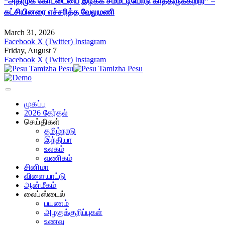
“அதிமுக கோட்டையை இடிக்க சம்மட்டியோடு காத்திருக்கிறார்” –
கட்சியினரை எச்சரித்த வேலுமணி
March 31, 2026
Facebook
X (Twitter)
Instagram
Friday, August 7
Facebook
X (Twitter)
Instagram
முகப்பு
2026 தேர்தல்
செய்திகள்
தமிழ்நாடு
இந்தியா
உலகம்
வணிகம்
சினிமா
விளையாட்டு
ஆன்மீகம்
லைப்ஸ்டைல்
பயணம்
அழகுக்குறிப்புகள்
உணவு