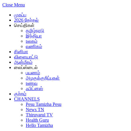
Close Menu
முகப்பு
2026 தேர்தல்
செய்திகள்
தமிழ்நாடு
இந்தியா
உலகம்
வணிகம்
சினிமா
விளையாட்டு
ஆன்மீகம்
லைப்ஸ்டைல்
பயணம்
அழகுக்குறிப்புகள்
உணவு
ஃபிட்னஸ்
குற்றம்
CHANNELS
Pesu Tamizha Pesu
News TN
Thiruvarul TV
Health Guru
Hello Tamizha