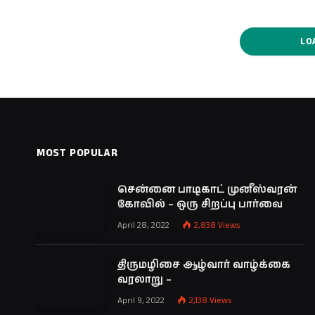
LO
MOST POPULAR
சென்னை பாடிகாட் முனீஸ்வரன்
கோவில் – ஒரு சிறப்பு பார்வை
April 28, 2022
2,838
Views
திருமழிசை ஆழ்வார் வாழ்க்கை
வரலாறு –
April 9, 2022
2,138
Views