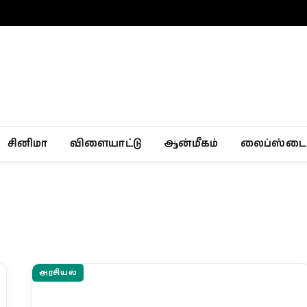
சினிமா
விளையாட்டு
ஆன்மீகம்
லைப்ஸ்டை
அரசியல்