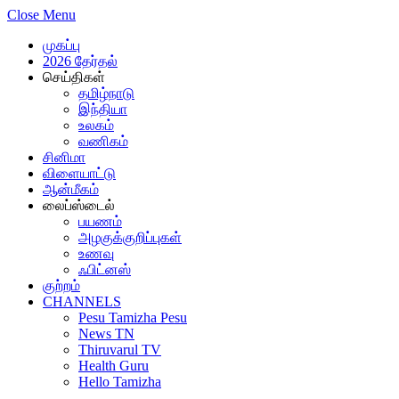
Close Menu
முகப்பு
2026 தேர்தல்
செய்திகள்
தமிழ்நாடு
இந்தியா
உலகம்
வணிகம்
சினிமா
விளையாட்டு
ஆன்மீகம்
லைப்ஸ்டைல்
பயணம்
அழகுக்குறிப்புகள்
உணவு
ஃபிட்னஸ்
குற்றம்
CHANNELS
Pesu Tamizha Pesu
News TN
Thiruvarul TV
Health Guru
Hello Tamizha