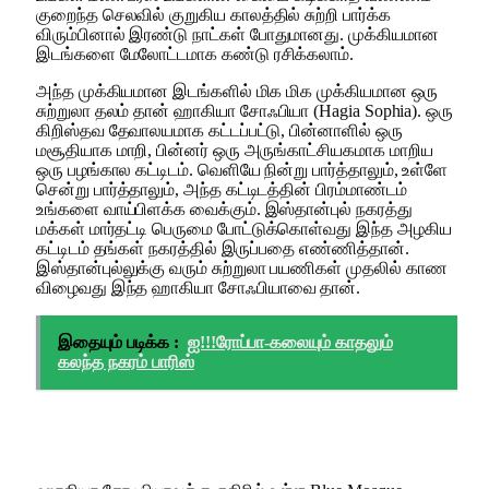
குறைந்த செலவில் குறுகிய காலத்தில் சுற்றி பார்க்க
விரும்பினால் இரண்டு நாட்கள் போதுமானது. முக்கியமான
இடங்களை மேலோட்டமாக கண்டு ரசிக்கலாம்.
அந்த முக்கியமான இடங்களில் மிக மிக முக்கியமான ஒரு
சுற்றுலா தலம் தான் ஹாகியா சோஃபியா (Hagia Sophia). ஒரு
கிறிஸ்தவ தேவாலயமாக கட்டப்பட்டு, பின்னாளில் ஒரு
மசூதியாக மாறி, பின்னர் ஒரு அருங்காட்சியகமாக மாறிய
ஒரு பழங்கால கட்டிடம். வெளியே நின்று பார்த்தாலும், உள்ளே
சென்று பார்த்தாலும், அந்த கட்டிடத்தின் பிரம்மாண்டம்
உங்களை வாய்பிளக்க வைக்கும். இஸ்தான்புல் நகரத்து
மக்கள் மார்தட்டி பெருமை போட்டுக்கொள்வது இந்த அழகிய
கட்டிடம் தங்கள் நகரத்தில் இருப்பதை எண்ணித்தான்.
இஸ்தான்புல்லுக்கு வரும் சுற்றுலா பயணிகள் முதலில் காண
விழைவது இந்த ஹாகியா சோஃபியாவை தான்.
இதையும் படிக்க :
ஐ!!!ரோப்பா-கலையும் காதலும்
கலந்த நகரம் பாரிஸ்