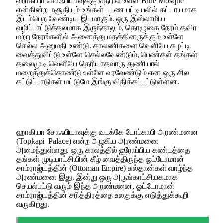
ஹாகியா சோஃபியாவுக்கு எதிரில் உள்ள Blue Mosque
என்கின்ற மசூதியும் உங்கள் பயண பட்டியலில் கட்டாயமாக
இடம்பெற வேண்டிய இடமாகும். ஒரு இஸ்லாமிய
வழிப்பாட்டுத்தலமாக இருந்தாலும், தொழுகை நேரம் தவிர
மற்ற நேரங்களில் அனைத்து மதத்தினருக்கும் உள்ளே
செல்ல அனுமதி உண்டு. காலணிகளை வெளியே கழட்டி
வைத்துவிட்டு உள்ளே செல்லவேண்டும், பெண்கள் தங்கள்
தலைமுடி வெளியே தெரியாதவாரு துணியால்
மறைத்துக்கொண்டு உள்ளே வரவேண்டும் என ஒரு சில
கட்டுப்பாடுகள் மட்டுமே இங்கு விதிக்கப்பட்டுள்ளன.
ஹாகியா சோஃபியாவுக்கு வடக்கே டோப்காபி அரண்மனை
(Topkapi Palace) என்ற அழகிய அரண்மனை
அமைந்துள்ளது. ஒரு காலத்தில் ஐரோப்பிய கண்டத்தை
தங்கள் முடியாட்சியின் கீழ் வைத்திருந்த ஓட்டோமான்
சாம்ராஜ்யத்தின் (Ottoman Empire) சுல்தான்கள் வாழ்ந்த
அரண்மனை இது. இன்று ஒரு அருங்காட்சியகமாக
செயல்பட்டு வரும் இந்த அரண்மனை, ஓட்டோமான்
சாம்ராஜ்யத்தின் சரித்திரத்தை உலகுக்கு எடுத்துக்கூறி
வருகிறது.