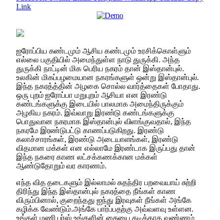
Link
ஐரோப்பிய கண்டமும் ஆசிய கண்டமும் உரசிக்கொள்ளும்
எல்லை பகுதியில் அமைந்துள்ள நாடு துருக்கி. அந்த
துருக்கி நாட்டின் மிக பெரிய நகரம் தான் இஸ்தான்புல்.
உலகின் மிகப்பழமையான நகரங்களுள் ஒன்று இஸ்தான்புல்.
இந்த நகரத்த்தின் அழகை சொல்ல வார்த்தைகள் போதாது.
ஒரு புறம் ஐரோப்பா மறுபுறம் ஆசியா என இரண்டு
கண்டங்களுக்கு இடையில் பாலமாக அமைந்திருக்கும்
அழகிய நகரம். இவ்வாறு இரண்டு கண்டங்களுக்கு
பொதுவான நகரமாக இஸ்தான்புல் விளங்குவதால், இந்த
நகரமே இரண்டுபட்டு காணப்படுகிறது. இரண்டு
கலாச்சாரங்கள், இரண்டு அடையாளங்கள், இரண்டு
விதமான மக்கள் என எல்லாமே இரண்டாக இருப்பது தான்
இந்த நகரை காண லட்சக்கணக்கான மக்கள்
ஆண்டுதோறும் வர காரணம்.
எந்த வித தடைகளும் இல்லாமல் சுதந்திர பறவையாய் சுற்றி
திரிந்து இந்த இஸ்தான்புல் நகரத்தை நீங்கள் காண
விரும்பினால், குறைந்தது ஐந்து இரவுகள் நீங்கள் அங்கே
கழிக்க வேண்டும்.அங்கே பார்ப்பதற்கு அவ்வளவு உள்ளன.
உங்கள் மணி பர்ஸ் உங்களின் கையை கடிக்காத வண்ணம்