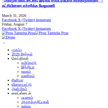
“அதிமுக கோட்டையை இடிக்க சம்மட்டியோடு காத்திருக்கிறார்” –
கட்சியினரை எச்சரித்த வேலுமணி
March 31, 2026
Facebook
X (Twitter)
Instagram
Friday, August 7
Facebook
X (Twitter)
Instagram
முகப்பு
2026 தேர்தல்
செய்திகள்
தமிழ்நாடு
இந்தியா
உலகம்
வணிகம்
சினிமா
விளையாட்டு
ஆன்மீகம்
லைப்ஸ்டைல்
பயணம்
அழகுக்குறிப்புகள்
உணவு