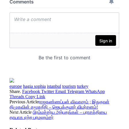
europe
hagia sophia
istanbul
tourism
turkey
Share.
Facebook
Twitter
Email
Telegram
WhatsApp
Threads
Copy Link
Previous Article
ராஜகண்ணப்பன் விவகாரம் ; இதுதான்
திமுகவின் சமூகநீதி – ஜெயக்குமார் விமர்சனம்!
Next Article
பிரம்மச்சர்ய அற்புதங்கள் – பராசக்தியை
தாயாக ஏற்ற பரமஹம்சர்