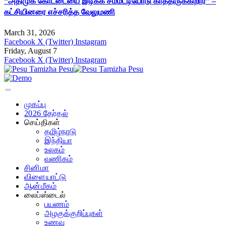
“அதிமுக கோட்டையை இடிக்க சம்மட்டியோடு காத்திருக்கிறார்” –
கட்சியினரை எச்சரித்த வேலுமணி
March 31, 2026
Facebook
X (Twitter)
Instagram
Friday, August 7
Facebook
X (Twitter)
Instagram
முகப்பு
2026 தேர்தல்
செய்திகள்
தமிழ்நாடு
இந்தியா
உலகம்
வணிகம்
சினிமா
விளையாட்டு
ஆன்மீகம்
லைப்ஸ்டைல்
பயணம்
அழகுக்குறிப்புகள்
உணவு