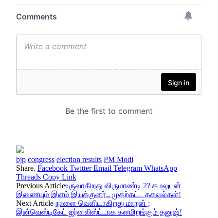
bjp
congress
election results
PM Modi
Share.
Facebook
Twitter
Email
Telegram
WhatsApp
Threads
Copy Link
Previous Article
உருவாகிறது விருமாண்டி 2? கமலுடன்
இணையும் இளம் இயக்குனர்.. முதற்கட்ட தகவல்கள்!
Next Article
நாளை வெளியாகிறது மாறன் ;
இன்வெஸ்டிகேட் ஜர்னலிஸ்ட்டாக களமிறங்கும் தனுஷ்!