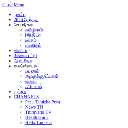
Close Menu
முகப்பு
2026 தேர்தல்
செய்திகள்
தமிழ்நாடு
இந்தியா
உலகம்
வணிகம்
சினிமா
விளையாட்டு
ஆன்மீகம்
லைப்ஸ்டைல்
பயணம்
அழகுக்குறிப்புகள்
உணவு
ஃபிட்னஸ்
குற்றம்
CHANNELS
Pesu Tamizha Pesu
News TN
Thiruvarul TV
Health Guru
Hello Tamizha