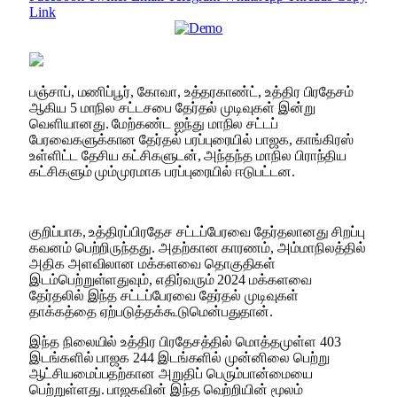
Link
பஞ்சாப், மணிப்பூர், கோவா, உத்தரகாண்ட், உத்திர பிரதேசம்
ஆகிய 5 மாநில சட்டசபை தேர்தல் முடிவுகள் இன்று
வெளியானது. மேற்கண்ட ஐந்து மாநில சட்டப்
பேரவைகளுக்கான தேர்தல் பரப்புரையில் பாஜக, காங்கிரஸ்
உள்ளிட்ட தேசிய கட்சிகளுடன், அந்தந்த மாநில பிராந்திய
கட்சிகளும் மும்முரமாக பரப்புரையில் ஈடுபட்டன.
குறிப்பாக, உத்திரப்பிரதேச சட்டப்பேரவை தேர்தலானது சிறப்பு
கவனம் பெற்றிருந்தது. அதற்கான காரணம், அம்மாநிலத்தில்
அதிக அளவிலான மக்களவை தொகுதிகள்
இடம்பெற்றுள்ளதுவும், எதிர்வரும் 2024 மக்களவை
தேர்தலில் இந்த சட்டப்பேரவை தேர்தல் முடிவுகள்
தாக்கத்தை ஏற்படுத்தக்கூடுமென்பதுதான்.
இந்த நிலையில் உத்திர பிரதேசத்தில் மொத்தமுள்ள 403
இடங்களில் பாஜக 244 இடங்களில் முன்னிலை பெற்று
ஆட்சியமைப்பதற்கான அறுதிப் பெரும்பான்மையை
பெற்றுள்ளது. பாஜகவின் இந்த வெற்றியின் மூலம்