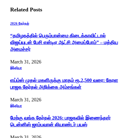
Related
Posts
2026 தேர்தல்
“தமிழகத்தில் பெரும்பான்மை கிடைக்காவிட்டால்
விஜய்யுடன் பேசி என்டிஏ ஆட்சி அமைப்போம்” – மத்திய
அமைச்சர்
March 31, 2026
இந்தியா
எய்ம்ஸ் முதல் மகளிருக்கு மாதம் ரூ.2,500 வரை: கேரள
பாஜக தேர்தல் அறிக்கை அம்சங்கள்
March 31, 2026
இந்தியா
மேற்கு வங்க தேர்தல் 2026: பாஜகவில் இணைந்தார்
டென்னிஸ் ஜாம்பவான் லியாண்டர் பயஸ்
March 31, 2026