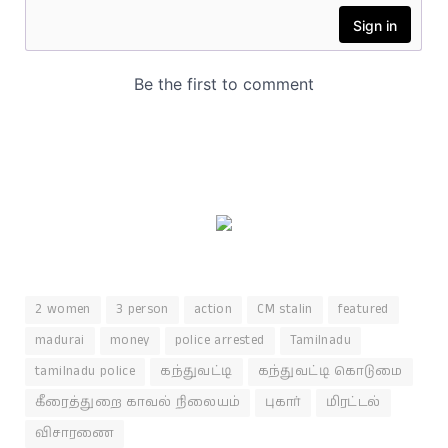
2 women
3 person
action
CM stalin
featured
madurai
money
police arrested
Tamilnadu
tamilnadu police
கந்துவட்டி
கந்துவட்டி கொடுமை
கீரைத்துறை காவல் நிலையம்
புகார்
மிரட்டல்
விசாரணை