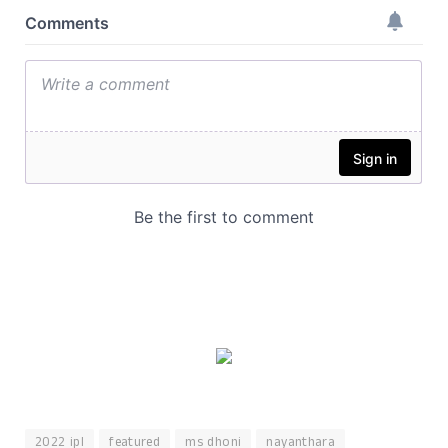
2022 ipl
featured
ms dhoni
nayanthara