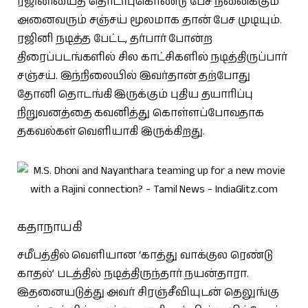
ரஜினியைத் தொடர்புகொண்டு பேச நினைக்கும்
அனைவரும் சஞ்சய் மூலமாக தான் பேச முடியும்.
ரஜினி நடித்த பேட்ட, தர்பார் போன்ற
திரைப்படங்களில் சில காட்சிகளில் நடித்திருப்பார்
சஞ்சய். இந்நிலையில் இவர்தான் தற்போது
தோனி தொடங்கி இருக்கும் புதிய தயாரிப்பு
நிறுவனத்தை கவனித்து கொள்ளப்போவதாக
தகவல்கள் வெளியாகி இருக்கிறது.
கதாநாயகி
சமீபத்தில் வெளியான ‘காத்து வாக்குல ரெண்டு
காதல்’ படத்தில் நடித்திருந்தார் நயன்தாரா.
இதனையடுத்து அவர் சிரஞ்சீவியுடன் தெலுங்கு