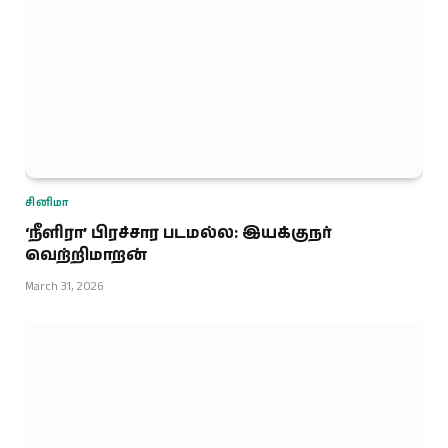
சினிமா
‘நீளிரா’ பிரச்சார படமல்ல: இயக்குநர்
வெற்றிமாறன்
March 31, 2026