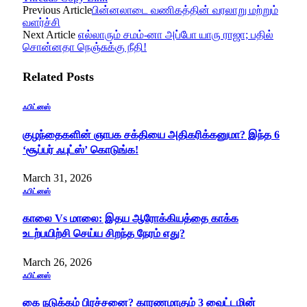
Previous Article
பின்னலாடை வணிகத்தின் வரலாறு மற்றும்
வளர்ச்சி
Next Article
எல்லாரும் சமம்-னா அப்போ யாரு ராஜா; பதில்
சொன்னதா நெஞ்சுக்கு நீதி!
Related
Posts
ஃபிட்னஸ்
குழந்தைகளின் ஞாபக சக்தியை அதிகரிக்கனுமா? இந்த 6
‘சூப்பர் ஃபுட்ஸ்’ கொடுங்க!
March 31, 2026
ஃபிட்னஸ்
காலை Vs மாலை: இதய ஆரோக்கியத்தை காக்க
உடற்பயிற்சி செய்ய சிறந்த நேரம் எது?
March 26, 2026
ஃபிட்னஸ்
கை நடுக்கம் பிரச்சனை? காரணமாகும் 3 வைட்டமின்