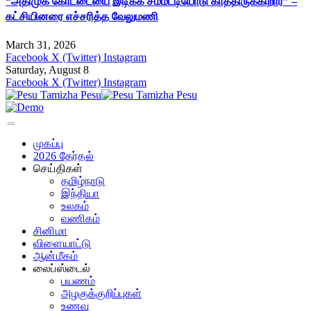
“அதிமுக கோட்டையை இடிக்க சம்மட்டியோடு காத்திருக்கிறார்” –
கட்சியினரை எச்சரித்த வேலுமணி
March 31, 2026
Facebook
X (Twitter)
Instagram
Saturday, August 8
Facebook
X (Twitter)
Instagram
முகப்பு
2026 தேர்தல்
செய்திகள்
தமிழ்நாடு
இந்தியா
உலகம்
வணிகம்
சினிமா
விளையாட்டு
ஆன்மீகம்
லைப்ஸ்டைல்
பயணம்
அழகுக்குறிப்புகள்
உணவு