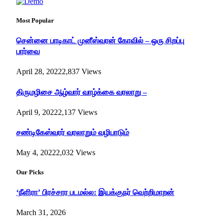
Most Popular
சென்னை பாடிகாட் முனீஸ்வரன் கோவில் – ஒரு சிறப்பு
பார்வை
April 28, 2022
2,837
Views
திருமழிசை ஆழ்வார் வாழ்க்கை வரலாறு –
April 9, 2022
2,137
Views
சண்டிகேஸ்வரர் வரலாறும் வழிபாடும்
May 4, 2022
2,032
Views
Our Picks
‘நீளிரா’ பிரச்சார படமல்ல: இயக்குநர் வெற்றிமாறன்
March 31, 2026