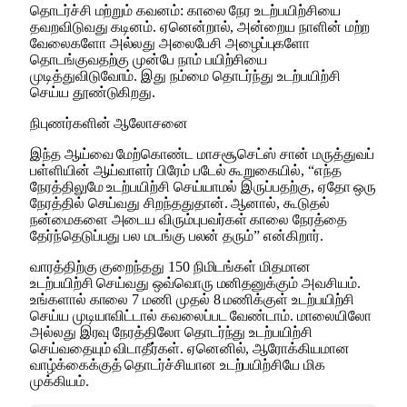
தொடர்ச்சி மற்றும் கவனம்: காலை நேர உடற்பயிற்சியை
தவறவிடுவது கடினம். ஏனென்றால், அன்றைய நாளின் மற்ற
வேலைகளோ அல்லது அலைபேசி அழைப்புகளோ
தொடங்குவதற்கு முன்பே நாம் பயிற்சியை
முடித்துவிடுவோம். இது நம்மை தொடர்ந்து உடற்பயிற்சி
செய்ய தூண்டுகிறது.
நிபுணர்களின் ஆலோசனை
இந்த ஆய்வை மேற்கொண்ட மாசசூசெட்ஸ் சான் மருத்துவப்
பள்ளியின் ஆய்வாளர் பிரேம் படேல் கூறுகையில், “எந்த
நேரத்திலுமே உடற்பயிற்சி செய்யாமல் இருப்பதற்கு, ஏதோ ஒரு
நேரத்தில் செய்வது சிறந்ததுதான். ஆனால், கூடுதல்
நன்மைகளை அடைய விரும்புபவர்கள் காலை நேரத்தை
தேர்ந்தெடுப்பது பல மடங்கு பலன் தரும்” என்கிறார்.
வாரத்திற்கு குறைந்தது 150 நிமிடங்கள் மிதமான
உடற்பயிற்சி செய்வது ஒவ்வொரு மனிதனுக்கும் அவசியம்.
உங்களால் காலை 7 மணி முதல் 8 மணிக்குள் உடற்பயிற்சி
செய்ய முடியாவிட்டால் கவலைப்பட வேண்டாம். மாலையிலோ
அல்லது இரவு நேரத்திலோ தொடர்ந்து உடற்பயிற்சி
செய்வதையும் விடாதீர்கள். ஏனெனில், ஆரோக்கியமான
வாழ்க்கைக்குத் தொடர்ச்சியான உடற்பயிற்சியே மிக
முக்கியம்.