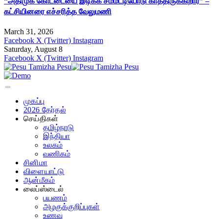
“அதிமுக கோட்டையை இடிக்க சம்மட்டியோடு காத்திருக்கிறார்” –
கட்சியினரை எச்சரித்த வேலுமணி
March 31, 2026
Facebook
X (Twitter)
Instagram
Saturday, August 8
Facebook
X (Twitter)
Instagram
முகப்பு
2026 தேர்தல்
செய்திகள்
தமிழ்நாடு
இந்தியா
உலகம்
வணிகம்
சினிமா
விளையாட்டு
ஆன்மீகம்
லைப்ஸ்டைல்
பயணம்
அழகுக்குறிப்புகள்
உணவு