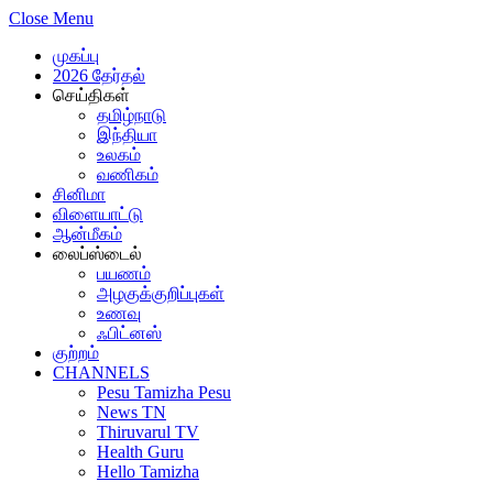
Close Menu
முகப்பு
2026 தேர்தல்
செய்திகள்
தமிழ்நாடு
இந்தியா
உலகம்
வணிகம்
சினிமா
விளையாட்டு
ஆன்மீகம்
லைப்ஸ்டைல்
பயணம்
அழகுக்குறிப்புகள்
உணவு
ஃபிட்னஸ்
குற்றம்
CHANNELS
Pesu Tamizha Pesu
News TN
Thiruvarul TV
Health Guru
Hello Tamizha