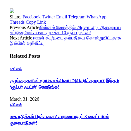
Share.
Facebook
Twitter
Email
Telegram
WhatsApp
Threads
Copy Link
Previous Article
மின்னல் வேகத்தில் அழகா ரெடி ஆகணுமா?
சட்டுனு மேக்கப்பை முடிக்க 10 சூப்பர் டிப்ஸ்!
Next Article
ஈரான் கடற்படை தளபதியை கொன்றுவிட்டதாக
இஸ்ரேல் அறிவிப்பு
Related
Posts
ஃபிட்னஸ்
குழந்தைகளின் ஞாபக சக்தியை அதிகரிக்கனுமா? இந்த 6
‘சூப்பர் ஃபுட்ஸ்’ கொடுங்க!
March 31, 2026
ஃபிட்னஸ்
கை நடுக்கம் பிரச்சனை? காரணமாகும் 3 வைட்டமின்
குறைபாடுகள்!