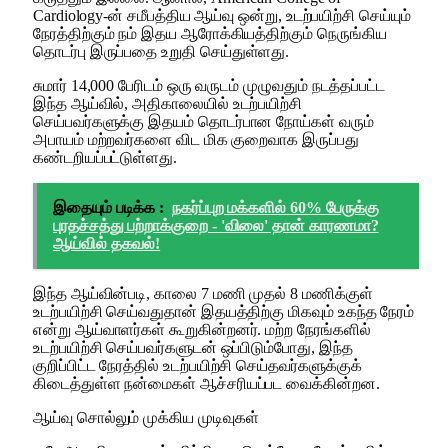
Cardiology-ன் சமீபத்திய ஆய்வு ஒன்று, உடற்பயிற்சி செய்யும்
நேரத்திற்கும் நம் இதய ஆரோக்கியத்திற்கும் நெருங்கிய
தொடர்பு இருப்பதை உறுதி செய்துள்ளது.
சுமார் 14,000 பேரிடம் ஒரு வருடம் முழுவதும் நடத்தப்பட்ட
இந்த ஆய்வில், அதிகாலையில் உடற்பயிற்சி
செய்பவர்களுக்கு இதயம் தொடர்பான நோய்கள் வரும்
அபாயம் மற்றவர்களை விட மிக குறைவாக இருப்பது
கண்டறியப்பட்டுள்ளது.
இதையும் படிக்க :
நகர்ப்புற மக்களில் 60% பேருக்கு
புரதச்சத்து பற்றாக்குறை - 'விலை' தான் காரணமா?
ஆய்வில் தகவல்!
இந்த ஆய்வின்படி, காலை 7 மணி முதல் 8 மணிக்குள்
உடற்பயிற்சி செய்வதுதான் இதயத்திற்கு மிகவும் உகந்த நேரம்
என்று ஆய்வாளர்கள் கூறுகின்றனர். மற்ற நேரங்களில்
உடற்பயிற்சி செய்பவர்களுடன் ஒப்பிடும்போது, இந்த
குறிப்பிட்ட நேரத்தில் உடற்பயிற்சி செய்தவர்களுக்குக்
கிடைத்துள்ள நன்மைகள் ஆச்சரியப்பட வைக்கின்றன.
ஆய்வு சொல்லும் முக்கிய முடிவுகள்