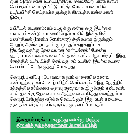
ஒரே அளவிலான உடற்பயிற்சியை வெவ்வேறு நேரங்களில்
செய்தவர்களை ஒப்பிட்டு பார்த்தபோது, காலையில்
உடற்பயிற்சி செய்தவர்களுக்குக் கிடைத்த நன்மைகள்
இதோ,
உயிரியல் கடிகாரம்: நம் உடலுக்கு என்று ஒரு இயற்கை
கடிகாரம் உண்டு. காலையில் நம் உடலில் இன்சுலின்
உணர்திறன் (Insulin Sensitivity) அதிகமாக இருக்கும்.
மேலும், அன்றைய நாள் முழுவதும் சுறுசுறுப்பாக
இயங்குவதற்கு தேவையான ‘கார்டிசோல்’ போன்ற
ஹார்மோன்களும் காலையில் தான் சுரக்க தொடங்கும். இந்த
நேரத்தில் உடற்பயிற்சி செய்வது நம் உடலின் இயற்கையான
செயல்பாட்டோடு ஒத்துப்போகிறது.
கொழுப்பு எரிப்பு : பொதுவாக நாம் காலையில் உணவு
உண்பதற்கு முன்பே உடற்பயிற்சி செய்வோம். அந்த நேரத்தில்
ரத்தத்தில் சர்க்கரை அளவு குறைவாக இருக்கும் என்பதால்,
உடல் தனக்கு தேவையான ஆற்றலை சேமித்து வைத்துள்ள
கொழுப்பிலிருந்து எடுக்க தொடங்கும். இது உடல் எடையை
குறைக்க விரும்புபவர்களுக்கு ஒரு வரப்பிரசாதம்.
இதையும் படிக்க :
கழுத்து வலிக்கு நிரந்தர
தீர்வளிக்கும் உத்தானாசன யோகப் பயிற்சி