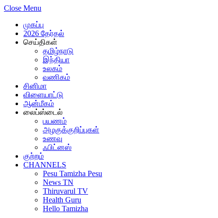
Close Menu
முகப்பு
2026 தேர்தல்
செய்திகள்
தமிழ்நாடு
இந்தியா
உலகம்
வணிகம்
சினிமா
விளையாட்டு
ஆன்மீகம்
லைப்ஸ்டைல்
பயணம்
அழகுக்குறிப்புகள்
உணவு
ஃபிட்னஸ்
குற்றம்
CHANNELS
Pesu Tamizha Pesu
News TN
Thiruvarul TV
Health Guru
Hello Tamizha