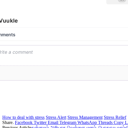
How to deal with stress
Stress Alert
Stress Management
Stress Relief
Share.
Facebook
Twitter
Email
Telegram
WhatsApp
Threads
Copy L
Previous Article
தன்னலம் அறியாத வெள்ளை மனம், பொதுநல வாழ்வின