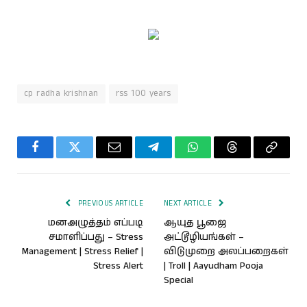
cp radha krishnan
rss 100 years
Facebook
Twitter
Email
Telegram
WhatsApp
Threads
Copy
Link
PREVIOUS ARTICLE
NEXT ARTICLE
மனஅழுத்தம் எப்படி
ஆயுத பூஜை
சமாளிப்பது – Stress
அட்டூழியங்கள் –
Management | Stress Relief |
விடுமுறை அலப்பறைகள்
Stress Alert
| Troll | Aayudham Pooja
Special