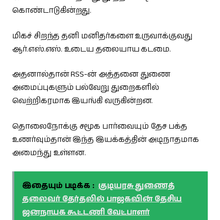
கொண்டாடுகின்றது.
மிகச் சிறந்த தனி மனிதர்களை உருவாக்குவது
ஆர்.எஸ்.எஸ். உடைய தலையாய கடமை.
அதனால்தான் RSS-ன் அத்தனை துணை
அமைப்புகளும் பல்வேறு துறைகளில்
வெற்றிகரமாக இயங்கி வருகின்றன.
தொலைநோக்கு சமூக பார்வையும் தேச பக்த
உணர்வும்தான் இந்த இயக்கத்தின் அடிநாதமாக
அமைந்து உள்ளன.
இதையும் படிக்க :
குடியரசு துணைத்
தலைவர் தேர்தலில் பாஜகவின் தேசிய
ஜனநாயக கூட்டணி வேட்பாளர்