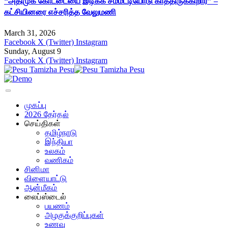
“அதிமுக கோட்டையை இடிக்க சம்மட்டியோடு காத்திருக்கிறார்” –
கட்சியினரை எச்சரித்த வேலுமணி
March 31, 2026
Facebook
X (Twitter)
Instagram
Sunday, August 9
Facebook
X (Twitter)
Instagram
முகப்பு
2026 தேர்தல்
செய்திகள்
தமிழ்நாடு
இந்தியா
உலகம்
வணிகம்
சினிமா
விளையாட்டு
ஆன்மீகம்
லைப்ஸ்டைல்
பயணம்
அழகுக்குறிப்புகள்
உணவு