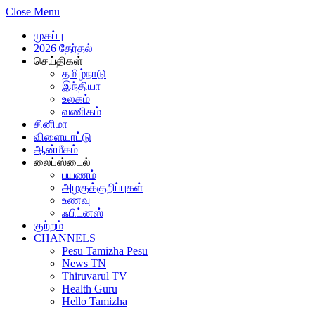
Close Menu
முகப்பு
2026 தேர்தல்
செய்திகள்
தமிழ்நாடு
இந்தியா
உலகம்
வணிகம்
சினிமா
விளையாட்டு
ஆன்மீகம்
லைப்ஸ்டைல்
பயணம்
அழகுக்குறிப்புகள்
உணவு
ஃபிட்னஸ்
குற்றம்
CHANNELS
Pesu Tamizha Pesu
News TN
Thiruvarul TV
Health Guru
Hello Tamizha