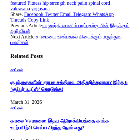
featured
Fitness
hip strength
neck paiin
spinal cord
vakrasana
yogasana
Share.
Facebook
Twitter
Email
Telegram
WhatsApp
Threads
Copy Link
Previous Article
வானூர்தி வானில் பறப்பதற்கு பின் இருக்கும்
அறிவியல்
Next Article
சாமையை உண்பதால் கிடைக்கும் மருத்துவ
பலன்கள்
Related
Posts
ஃபிட்னஸ்
குழந்தைகளின் ஞாபக சக்தியை அதிகரிக்கனுமா? இந்த 6
‘சூப்பர் ஃபுட்ஸ்’ கொடுங்க!
March 31, 2026
ஃபிட்னஸ்
காலை Vs மாலை: இதய ஆரோக்கியத்தை காக்க
உடற்பயிற்சி செய்ய சிறந்த நேரம் எது?