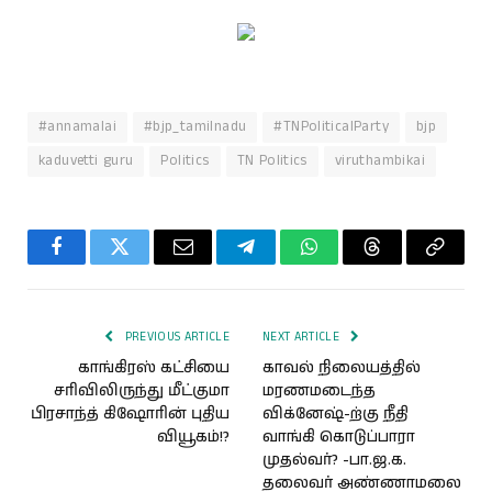
#annamalai
#bjp_tamilnadu
#TNPoliticalParty
bjp
kaduvetti guru
Politics
TN Politics
viruthambikai
Facebook
Twitter
Email
Telegram
WhatsApp
Threads
Copy
Link
PREVIOUS ARTICLE
NEXT ARTICLE
காங்கிரஸ் கட்சியை
காவல் நிலையத்தில்
சரிவிலிருந்து மீட்குமா
மரணமடைந்த
பிரசாந்த் கிஷோரின் புதிய
விக்னேஷ்-ற்கு நீதி
வியூகம்!?
வாங்கி கொடுப்பாரா
முதல்வர்? -பா.ஜ.க.
தலைவர் அண்ணாமலை