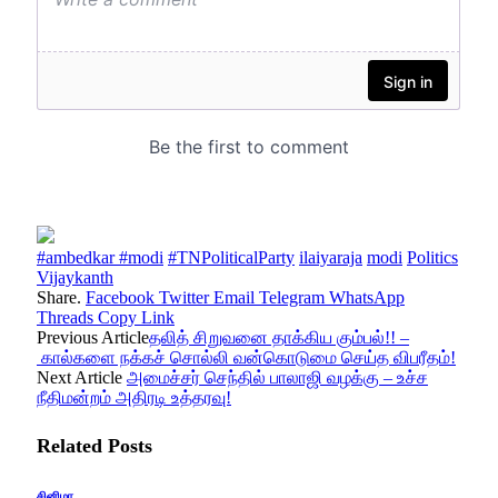
#ambedkar #modi
#TNPoliticalParty
ilaiyaraja
modi
Politics
Vijaykanth
Share.
Facebook
Twitter
Email
Telegram
WhatsApp
Threads
Copy Link
Previous Article
தலித் சிறுவனை தாக்கிய கும்பல்!! –
கால்களை நக்கச் சொல்லி வன்கொடுமை செய்த விபரீதம்!
Next Article
அமைச்சர் செந்தில் பாலாஜி வழக்கு – உச்ச
நீதிமன்றம் அதிரடி உத்தரவு!
Related
Posts
சினிமா