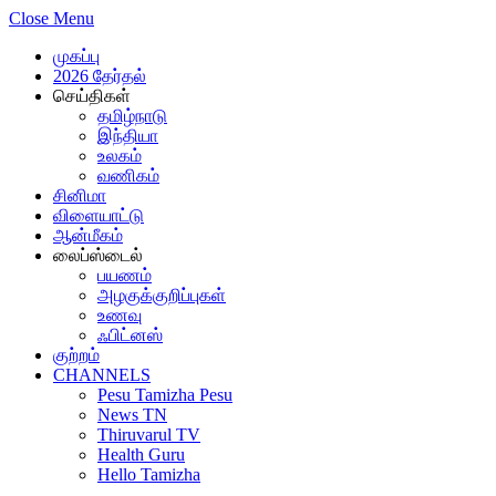
Close Menu
முகப்பு
2026 தேர்தல்
செய்திகள்
தமிழ்நாடு
இந்தியா
உலகம்
வணிகம்
சினிமா
விளையாட்டு
ஆன்மீகம்
லைப்ஸ்டைல்
பயணம்
அழகுக்குறிப்புகள்
உணவு
ஃபிட்னஸ்
குற்றம்
CHANNELS
Pesu Tamizha Pesu
News TN
Thiruvarul TV
Health Guru
Hello Tamizha