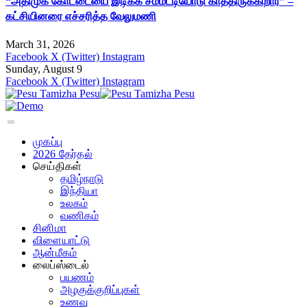
“அதிமுக கோட்டையை இடிக்க சம்மட்டியோடு காத்திருக்கிறார்” –
கட்சியினரை எச்சரித்த வேலுமணி
March 31, 2026
Facebook
X (Twitter)
Instagram
Sunday, August 9
Facebook
X (Twitter)
Instagram
முகப்பு
2026 தேர்தல்
செய்திகள்
தமிழ்நாடு
இந்தியா
உலகம்
வணிகம்
சினிமா
விளையாட்டு
ஆன்மீகம்
லைப்ஸ்டைல்
பயணம்
அழகுக்குறிப்புகள்
உணவு