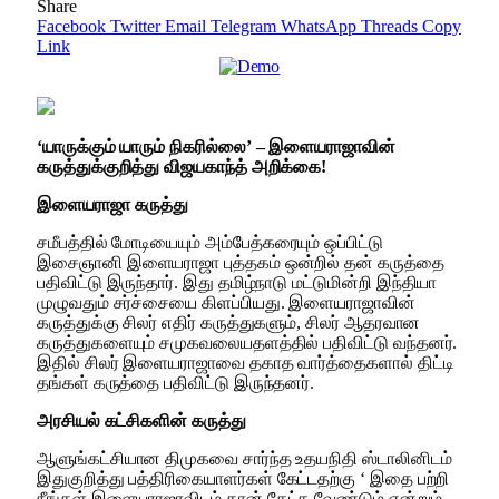
Share
Facebook
Twitter
Email
Telegram
WhatsApp
Threads
Copy
Link
‘யாருக்கும் யாரும் நிகரில்லை’ – இளையராஜாவின்
கருத்துக்குறித்து விஜயகாந்த் அறிக்கை!
இளையராஜா கருத்து
சமீபத்தில் மோடியையும் அம்பேத்கரையும் ஒப்பிட்டு
இசைஞானி இளையராஜா புத்தகம் ஒன்றில் தன் கருத்தை
பதிவிட்டு இருந்தார். இது தமிழ்நாடு மட்டுமின்றி இந்தியா
முழுவதும் சர்ச்சையை கிளப்பியது. இளையராஜாவின்
கருத்துக்கு சிலர் எதிர் கருத்துகளும், சிலர் ஆதரவான
கருத்துகளையும் சமுகவலையதளத்தில் பதிவிட்டு வந்தனர்.
இதில் சிலர் இளையராஜாவை தகாத வார்த்தைகளால் திட்டி
தங்கள் கருத்தை பதிவிட்டு இருந்தனர்.
அரசியல் கட்சிகளின் கருத்து
ஆளுங்கட்சியான திமுகவை சார்ந்த உதயநிதி ஸ்டாலினிடம்
இதுகுறித்து பத்திரிகையாளர்கள் கேட்டதற்கு ‘ இதை பற்றி
நீங்கள் இளையராஜாவிடம் தான் கேட்க வேண்டும் என்றும்,