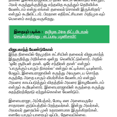
அவர் கருத்துக்குறித்து எந்தவித கருத்தும் தெரிவிக்க
வேண்டாம் என்று எங்கள் தலைவர் சொல்லி இருக்கிறார்’
என்றும் கூறிவிட்டார். பிரதான எதிர்கட்சியான அதிமுக வும்
மௌனம் காத்து வருகிறது.
இதையும் படிக்க :
தமிழக அரசு திட்டமிடாமல்
செயல்படுகிறது - எடப்பாடி பழனிசாமி!
விஜயகாந்த் வேண்டுகோள்
இந்த நிலையில் தேமுதிக கட்சியின் தலைவர் விஜயகாந்த்
இதுகுறித்து அறிக்கை ஒன்று வெளியிட்டுள்ளார். அதில்
‘ஒரே சூரியன் தான். ஒரே சந்திரன் தான்’ என்றும்
‘யாருக்கும் யாரும் நிகரல்ல’ என்றும் சுட்டிக்காட்டியுள்ளார்.
மேலும், இளையராஜாவின் கருத்து அவருடைய சொந்த
கருத்தே அதை யாரும் விமர்சிக்க வேண்டாம் என்றும்
அவரை காயப்படுத்தும் விதத்தில் அவரை இகழவேண்டாம்
என்றும் கூறியுள்ளார். இளையராஜாவின் கருத்தை கருத்து
சுதந்திரத்தோடு ஏற்றுக்கொள்ள வேண்டும்.
இளையராஜா, அம்பேத்கர், மோடி என அனைவருமே
சாதாரண குடும்பத்தில் பிறந்தவர்கள். இன்று அவர்கள்,
அவரவர் துறையில் முன் உதாரணமாக இருக்கிறார்கள்.
எனவே யாரும் யாரையும் ஒப்பிட தேவையில்லை.