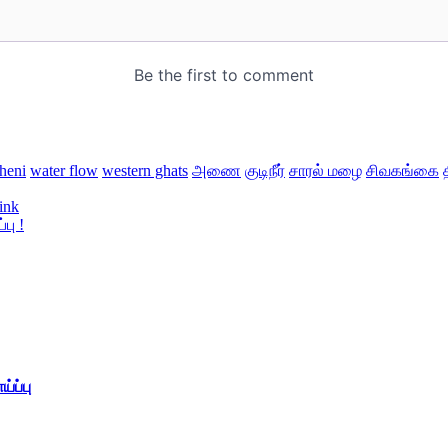
theni
water flow
western ghats
அணை
குடிநீர்
சாரல் மழை
சிவகங்கை
ink
பு !
்ப்பு