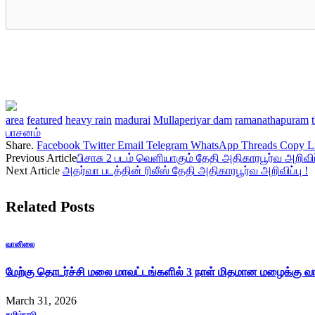
area
featured
heavy rain
madurai
Mullaperiyar dam
ramanathapuram
பாசனம்
Share.
Facebook
Twitter
Email
Telegram
WhatsApp
Threads
Copy L
Previous Article
பிசாசு 2 படம் வெளியாகும் தேதி அதிகாரபூர்வ அறிவிப்
Next Article
அதர்வா படத்தின் ரிலீஸ் தேதி அதிகாரபூர்வ அறிவிப்பு !
Related
Posts
வானிலை
மேற்கு தொடர்ச்சி மலை மாவட்டங்களில் 3 நாள் மிதமான மழைக்கு வாய
March 31, 2026
தமிழ்நாடு