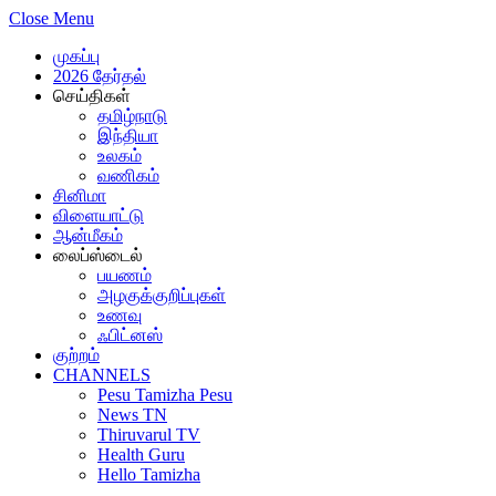
Close Menu
முகப்பு
2026 தேர்தல்
செய்திகள்
தமிழ்நாடு
இந்தியா
உலகம்
வணிகம்
சினிமா
விளையாட்டு
ஆன்மீகம்
லைப்ஸ்டைல்
பயணம்
அழகுக்குறிப்புகள்
உணவு
ஃபிட்னஸ்
குற்றம்
CHANNELS
Pesu Tamizha Pesu
News TN
Thiruvarul TV
Health Guru
Hello Tamizha