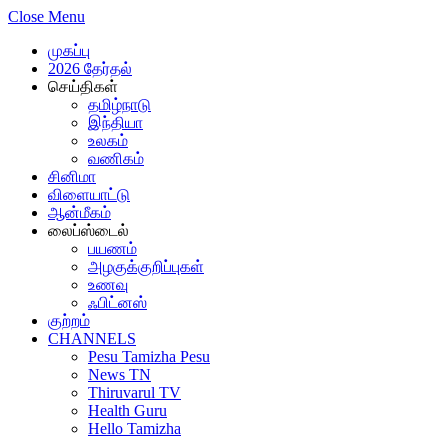
Close Menu
முகப்பு
2026 தேர்தல்
செய்திகள்
தமிழ்நாடு
இந்தியா
உலகம்
வணிகம்
சினிமா
விளையாட்டு
ஆன்மீகம்
லைப்ஸ்டைல்
பயணம்
அழகுக்குறிப்புகள்
உணவு
ஃபிட்னஸ்
குற்றம்
CHANNELS
Pesu Tamizha Pesu
News TN
Thiruvarul TV
Health Guru
Hello Tamizha