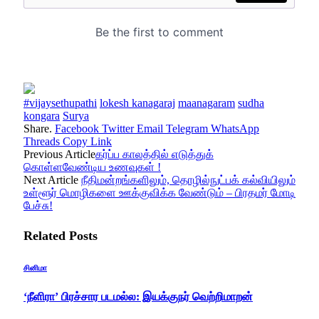
#vijaysethupathi
lokesh kanagaraj
maanagaram
sudha
kongara
Surya
Share.
Facebook
Twitter
Email
Telegram
WhatsApp
Threads
Copy Link
Previous Article
கர்ப்ப காலத்தில் எடுத்துக்
கொள்ளவேண்டிய உணவுகள் !
Next Article
நீதிமன்றங்களிலும், தொழில்நுட்பக் கல்வியிலும்
உள்ளூர் மொழிகளை ஊக்குவிக்க வேண்டும் – பிரதமர் மோடி
பேச்சு!
Related
Posts
சினிமா
‘நீளிரா’ பிரச்சார படமல்ல: இயக்குநர் வெற்றிமாறன்