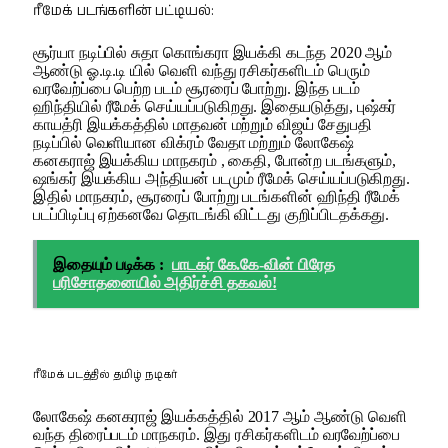
ரீமேக் படங்களின் பட்டியல்:
சூர்யா நடிப்பில் சுதா கொங்கரா இயக்கி கடந்த 2020 ஆம்
ஆண்டு ஓ.டி.டி யில் வெளி வந்து ரசிகர்களிடம் பெரும்
வரவேற்ப்பை பெற்ற படம் சூரரைப் போற்று. இந்த படம்
ஹிந்தியில் ரீமேக் செய்யப்படுகிறது. இதையடுத்து, புஷ்கர்
காயத்ரி இயக்கத்தில் மாதவன் மற்றும் விஜய் சேதுபதி
நடிப்பில் வெளியான விக்ரம் வேதா மற்றும் லோகேஷ்
கனகராஜ் இயக்கிய மாநகரம் , கைதி, போன்ற படங்களும்,
ஷங்கர் இயக்கிய அந்தியன் படமும் ரீமேக் செய்யப்படுகிறது.
இதில் மாநகரம், சூரரைப் போற்று படங்களின் ஹிந்தி ரீமேக்
படப்பிடிப்பு ஏற்கனவே தொடங்கி விட்டது குறிப்பிடதக்கது.
இதையும் படிக்க :
பாடகர் கே.கே-வின் பிரேத
பரிசோதனையில் அதிர்ச்சி தகவல்!
ரீமேக் படத்தில் தமிழ் நடிகர்
லோகேஷ் கனகராஜ் இயக்கத்தில் 2017 ஆம் ஆண்டு வெளி
வந்த திரைப்படம் மாநகரம். இது ரசிகர்களிடம் வரவேற்ப்பை