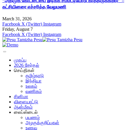
“அதிமுக கோட்டையை இடிக்க சம்மட்டியோடு காத்திருக்கிறார்” –
கட்சியினரை எச்சரித்த வேலுமணி
March 31, 2026
Facebook
X (Twitter)
Instagram
Friday, August 7
Facebook
X (Twitter)
Instagram
முகப்பு
2026 தேர்தல்
செய்திகள்
தமிழ்நாடு
இந்தியா
உலகம்
வணிகம்
சினிமா
விளையாட்டு
ஆன்மீகம்
லைப்ஸ்டைல்
பயணம்
அழகுக்குறிப்புகள்
உணவு