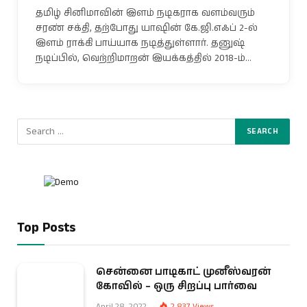
தமிழ் சினிமாவின் இளம் நடிகராக வளம்வரும்
சரண் சக்தி, தற்போது யாஷின் கே.ஜி.எஃப் 2-ல்
இளம் ராக்கி பாய்யாக நடித்துள்ளார். தனுஷ்
நடிப்பில், வெற்றிமாறன் இயக்கத்தில் 2018-ம்…
Top Posts
சென்னை பாடிகாட் முனீஸ்வரன்
கோவில் – ஒரு சிறப்பு பார்வை
April 28, 2022
2,837
Views