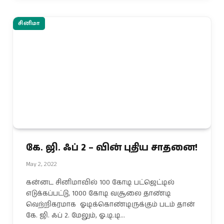
சினிமா
கே. ஜி. ஃப் 2 – வின் புதிய சாதனை!
May 2, 2022
கன்னட சினிமாவில் 100 கோடி பட்ஜெட்டில்
எடுக்கப்பட்டு, 1000 கோடி வசூலை தாண்டி
வெற்றிகரமாக ஓடிக்கொண்டிருக்கும் படம் தான்
கே. ஜி. ஃப் 2. மேலும், ஓ.டி.டி…