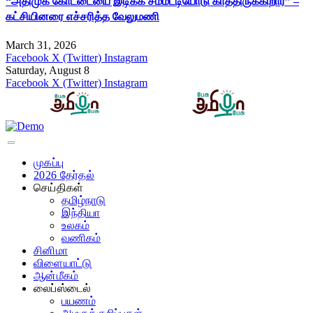
“அதிமுக கோட்டையை இடிக்க சம்மட்டியோடு காத்திருக்கிறார்” –
கட்சியினரை எச்சரித்த வேலுமணி
March 31, 2026
Facebook
X (Twitter)
Instagram
Saturday, August 8
Facebook
X (Twitter)
Instagram
முகப்பு
2026 தேர்தல்
செய்திகள்
தமிழ்நாடு
இந்தியா
உலகம்
வணிகம்
சினிமா
விளையாட்டு
ஆன்மீகம்
லைப்ஸ்டைல்
பயணம்