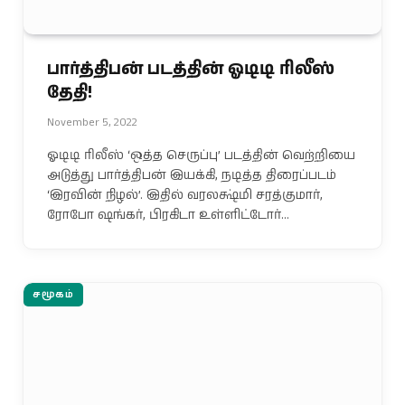
பார்த்திபன் படத்தின் ஓடிடி ரிலீஸ்
தேதி!
November 5, 2022
ஓடிடி ரிலீஸ் ‘ஒத்த செருப்பு’ படத்தின் வெற்றியை
அடுத்து பார்த்திபன் இயக்கி, நடித்த திரைப்படம்
‘இரவின் நிழல்’. இதில் வரலக்ஷ்மி சரத்குமார்,
ரோபோ ஷங்கர், பிரகிடா உள்ளிட்டோர்…
சமூகம்