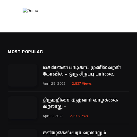
MOST POPULAR
சென்னை பாடிகாட் முனீஸ்வரன்
கோவில் – ஒரு சிறப்பு பார்வை
April 28, 2022
2,837
Views
திருமழிசை ஆழ்வார் வாழ்க்கை
வரலாறு –
April 9, 2022
2,137
Views
சண்டிகேஸ்வரர் வரலாறும்