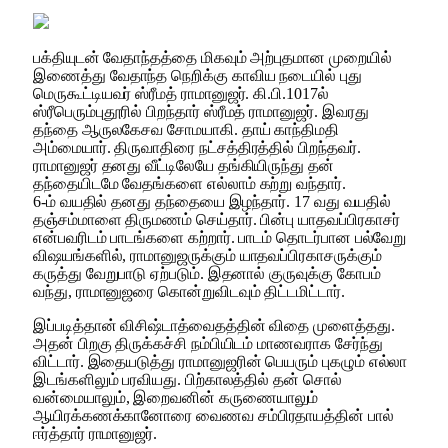
பக்தியுடன் வேதாந்தத்தை மிகவும் அற்புதமான முறையில்
இணைத்து வேதாந்த நெறிக்கு காவிய நடையில் புது
மெருகூட்டியவர் ஸ்ரீமத் ராமானுஜர். கி.பி.1017ல்
ஸ்ரீபெரும்புதூரில் பிறந்தார் ஸ்ரீமத் ராமானுஜர். இவரது
தந்தை ஆருலகேசவ சோமயாகி. தாய் காந்திமதி
அம்மையார். திருவாதிரை நட்சத்திரத்தில் பிறந்தவர்.
ராமானுஜர் தனது வீட்டிலேயே தங்கியிருந்து தன்
தந்தையிடமே வேதங்களை எல்லாம் கற்று வந்தார்.
6-ம் வயதில் தனது தந்தையை இழந்தார். 17 வது வயதில்
தஞ்சம்மாளை திருமணம் செய்தார். பின்பு யாதவப்பிரகாசர்
என்பவரிடம் பாடங்களை கற்றார். பாடம் தொடர்பான பல்வேறு
விஷயங்களில், ராமானுஜருக்கும் யாதவப்பிரகாசருக்கும்
கருத்து வேறுபாடு ஏற்படும். இதனால் குருவுக்கு கோபம்
வந்து, ராமானுஜரை கொன்றுவிடவும் திட்டமிட்டார்.
இப்படித்தான் விசிஷ்டாத்வைதத்தின் விதை முளைத்தது.
அதன் பிறகு திருக்கச்சி நம்பியிடம் மாணவராக சேர்ந்து
விட்டார். இதையடுத்து ராமானுஜரின் பெயரும் புகழும் எல்லா
இடங்களிலும் பரவியது. பிற்காலத்தில் தன் சொல்
வன்மையாலும், இறைவனின் கருணையாலும்
ஆயிரக்கணக்கானோரை வைணவ சம்பிரதாயத்தின் பால்
ஈர்த்தார் ராமானுஜர்.