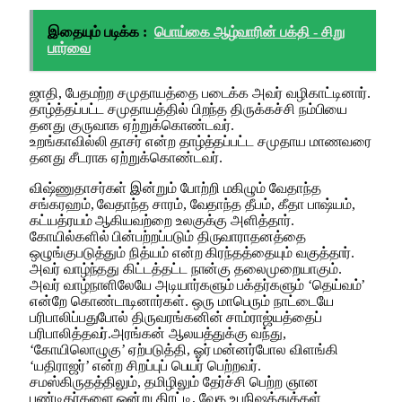
இதையும் படிக்க :
பொய்கை ஆழ்வாரின் பக்தி - சிறு
பார்வை
ஜாதி, பேதமற்ற சமுதாயத்தை படைக்க அவர் வழிகாட்டினார்.
தாழ்த்தப்பட்ட சமுதாயத்தில் பிறந்த திருக்கச்சி நம்பியை
தனது குருவாக ஏற்றுக்கொண்டவர்.
உறங்காவில்லி தாசர் என்ற தாழ்த்தப்பட்ட சமுதாய மாணவரை
தனது சீடராக ஏற்றுக்கொண்டவர்.
விஷ்ணுதாசர்கள் இன்றும் போற்றி மகிழும் வேதாந்த
சங்கரஹம், வேதாந்த சாரம், வேதாந்த தீபம், கீதா பாஷ்யம்,
கட்யத்ரயம் ஆகியவற்றை உலகுக்கு அளித்தார்.
கோயில்களில் பின்பற்றப்படும் திருவாராதனத்தை
ஒழுங்குபடுத்தும் நித்யம் என்ற கிரந்தத்தையும் வகுத்தார்.
அவர் வாழ்ந்தது கிட்டத்தட்ட நான்கு தலைமுறையாகும்.
அவர் வாழ்நாளிலேயே அடியார்களும் பக்தர்களும் ‘தெய்வம்’
என்றே கொண்டாடினார்கள். ஒரு மாபெரும் நாட்டையே
பரிபாலிப்பதுபோல் திருவரங்கனின் சாம்ராஜ்யத்தைப்
பரிபாலித்தவர்.அரங்கன் ஆலயத்துக்கு வந்து,
‘கோயிலொழுகு’ ஏற்படுத்தி, ஓர் மன்னர்போல விளங்கி
‘யதிராஜர்’ என்ற சிறப்புப் பெயர் பெற்றவர்.
சமஸ்கிருதத்திலும், தமிழிலும் தேர்ச்சி பெற்ற ஞான
பண்டிதர்களை ஒன்று திரட்டி, வேத உபநிஷத்துக்கள்