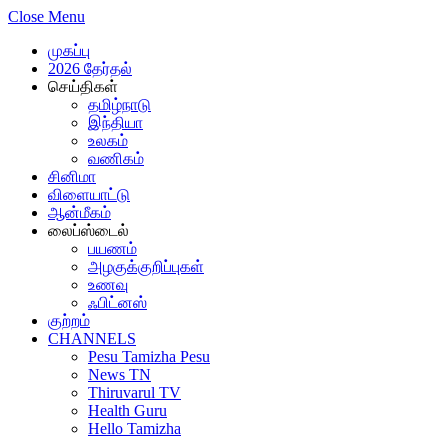
Close Menu
முகப்பு
2026 தேர்தல்
செய்திகள்
தமிழ்நாடு
இந்தியா
உலகம்
வணிகம்
சினிமா
விளையாட்டு
ஆன்மீகம்
லைப்ஸ்டைல்
பயணம்
அழகுக்குறிப்புகள்
உணவு
ஃபிட்னஸ்
குற்றம்
CHANNELS
Pesu Tamizha Pesu
News TN
Thiruvarul TV
Health Guru
Hello Tamizha