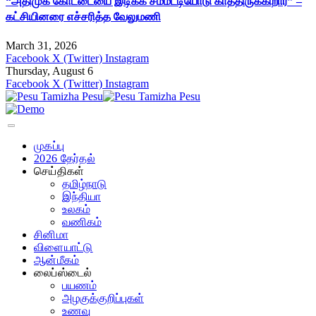
“அதிமுக கோட்டையை இடிக்க சம்மட்டியோடு காத்திருக்கிறார்” –
கட்சியினரை எச்சரித்த வேலுமணி
March 31, 2026
Facebook
X (Twitter)
Instagram
Thursday, August 6
Facebook
X (Twitter)
Instagram
முகப்பு
2026 தேர்தல்
செய்திகள்
தமிழ்நாடு
இந்தியா
உலகம்
வணிகம்
சினிமா
விளையாட்டு
ஆன்மீகம்
லைப்ஸ்டைல்
பயணம்
அழகுக்குறிப்புகள்
உணவு