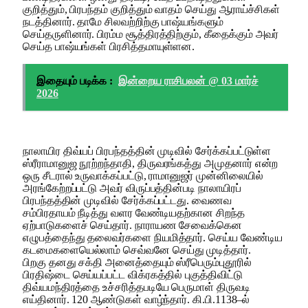
குறித்தும், பிரபந்தம் குறித்தும் வாதம் செய்து ஆராய்ச்சிகள்
நடத்தினார். தாமே சிலவற்றிற்கு பாஷ்யங்களும்
செய்தருளினார். பிரம்ம சூத்திரத்திற்கும், கீதைக்கும் அவர்
செய்த பாஷ்யங்கள் பிரசித்தமாயுள்ளன.
இதையும் படிக்க :
இன்றைய ராசிபலன் @ 03 மார்ச்
2026
நாலாயிர திவ்யப் பிரபந்தத்தின் முடிவில் சேர்க்கப்பட்டுள்ள
ஸ்ரீராமானுஜ நூற்றந்தாதி, திருவரங்கத்து அமுதனார் என்ற
ஒரு சீடரால் உருவாக்கப்பட்டு, ராமானுஜர் முன்னிலையில்
அரங்கேற்றப்பட்டு அவர் விருப்பத்தின்படி நாலாயிரப்
பிரபந்தத்தின் முடிவில் சேர்க்கப்பட்டது. வைணவ
சம்பிரதாயம் நீடித்து வளர வேண்டியதற்கான சிறந்த
ஏற்பாடுகளைச் செய்தார். நாராயண சேவைக்கென
எழுபத்தைந்து தலைவர்களை நியமித்தார். செய்ய வேண்டிய
கடமைகளையெல்லாம் செவ்வனே செய்து முடித்தார்.
பிறகு தனது சக்தி அனைத்தையும் ஸ்ரீபெரும்புதூரில்
பிரதிஷ்டை செய்யப்பட்ட விக்ரகத்தில் புகுத்திவிட்டு
திவ்யமந்திரத்தை உச்சரித்தபடியே பெருமாள் திருவடி
எய்தினார். 120 ஆண்டுகள் வாழ்ந்தார். கி.பி.1138–ல்