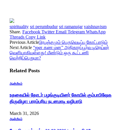
spirituality
sri perumbudur
sri ramanujar
vaishnavism
Share.
Facebook
Twitter
Email
Telegram
WhatsApp
Threads
Copy Link
Previous Article
பிரபஞ்சமும் பெருவெடிப்பு கோட்பாடும்
Next Article
“ஜன கண மன” அதிகாரப்பூர்வ டிரெய்லர்
வெளியாகியுள்ளது! மீண்டும் ஒரு கூட்டணி
வெற்றிப்பெறுமா?
Related
Posts
ஆன்மீகம்
உதகையில் தோடர் பழங்குடியினர் கோயில் கும்பாபிஷேக
திருவிழா: பாரம்பரிய நடனமாடி வழிபாடு
March 31, 2026
ஆன்மீகம்