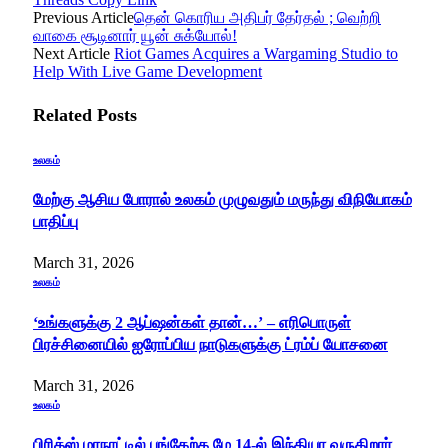
Previous Article
தென் கொரிய அதிபர் தேர்தல் ; வெற்றி
வாகை சூடினார் யூன் சுக்யோல்!
Next Article
Riot Games Acquires a Wargaming Studio to
Help With Live Game Development
Related
Posts
உலகம்
மேற்கு ஆசிய போரால் உலகம் முழுவதும் மருந்து விநியோகம்
பாதிப்பு
March 31, 2026
உலகம்
‘உங்களுக்கு 2 ஆப்ஷன்கள் தான்…’ – எரிபொருள்
பிரச்சினையில் ஐரோப்பிய நாடுகளுக்கு ட்ரம்ப் யோசனை
March 31, 2026
உலகம்
பிரிக்ஸ் மாநாட்டில் பங்கேற்க மே 14-ல் இந்தியா வருகிறார்