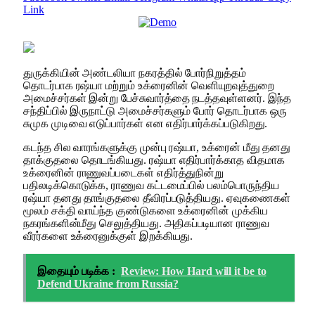
Link
துருக்கியின் அண்டலியா நகரத்தில் போர்நிறுத்தம்
தொடர்பாக ரஷ்யா மற்றும் உக்ரைனின் வெளியுறவுத்துறை
அமைச்சர்கள் இன்று பேச்சுவார்த்தை நடத்தவுள்ளனர். இந்த
சந்திப்பில் இருநாட்டு அமைச்சர்களும் போர் தொடர்பாக ஒரு
சுமுக முடிவை எடுப்பார்கள் என எதிர்பார்க்கப்படுகிறது.
கடந்த சில வாரங்களுக்கு முன்பு ரஷ்யா, உக்ரைன் மீது தனது
தாக்குதலை தொடங்கியது. ரஷ்யா எதிர்பார்க்காத விதமாக
உக்ரைனின் ராணுவப்படைகள் எதிர்த்துநின்று
பதிலடிக்கொடுக்க, ராணுவ கட்டமைப்பில் பலம்பொருந்திய
ரஷ்யா தனது தாங்குதலை தீவிரப்படுத்தியது. ஏவுகணைகள்
மூலம் சக்தி வாய்ந்த குண்டுகளை உக்ரைனின் முக்கிய
நகரங்களின்மீது செலுத்தியது. அதிகப்படியான ராணுவ
வீரர்களை உக்ரைனுக்குள் இறக்கியது.
இதையும் படிக்க :
Review: How Hard will it be to
Defend Ukraine from Russia?