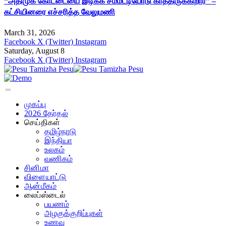
“அதிமுக கோட்டையை இடிக்க சம்மட்டியோடு காத்திருக்கிறார்” –
கட்சியினரை எச்சரித்த வேலுமணி
March 31, 2026
Facebook
X (Twitter)
Instagram
Saturday, August 8
Facebook
X (Twitter)
Instagram
முகப்பு
2026 தேர்தல்
செய்திகள்
தமிழ்நாடு
இந்தியா
உலகம்
வணிகம்
சினிமா
விளையாட்டு
ஆன்மீகம்
லைப்ஸ்டைல்
பயணம்
அழகுக்குறிப்புகள்
உணவு