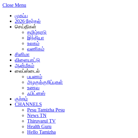
Close Menu
முகப்பு
2026 தேர்தல்
செய்திகள்
தமிழ்நாடு
இந்தியா
உலகம்
வணிகம்
சினிமா
விளையாட்டு
ஆன்மீகம்
லைப்ஸ்டைல்
பயணம்
அழகுக்குறிப்புகள்
உணவு
ஃபிட்னஸ்
குற்றம்
CHANNELS
Pesu Tamizha Pesu
News TN
Thiruvarul TV
Health Guru
Hello Tamizha