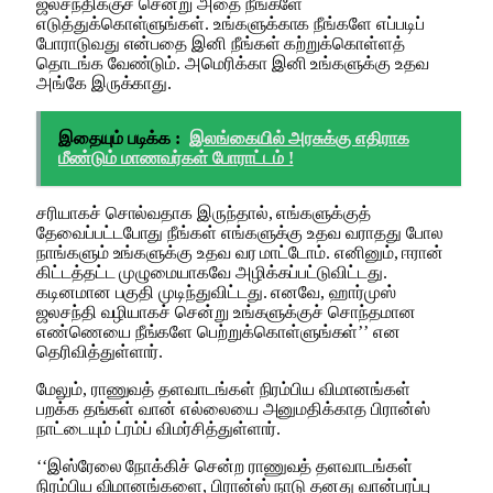
ஜலசந்திக்குச் சென்று அதை நீங்களே
எடுத்துக்கொள்ளுங்கள். உங்களுக்காக நீங்களே எப்படிப்
போராடுவது என்பதை இனி நீங்கள் கற்றுக்கொள்ளத்
தொடங்க வேண்டும். அமெரிக்கா இனி உங்களுக்கு உதவ
அங்கே இருக்காது.
இதையும் படிக்க :
இலங்கையில் அரசுக்கு எதிராக
மீண்டும் மாணவர்கள் போராட்டம் !
சரியாகச் சொல்வதாக இருந்தால், எங்களுக்குத்
தேவைப்பட்டபோது நீங்கள் எங்களுக்கு உதவ வராதது போல
நாங்களும் உங்களுக்கு உதவ வர மாட்டோம். எனினும், ஈரான்
கிட்டத்தட்ட முழுமையாகவே அழிக்கப்பட்டுவிட்டது.
கடினமான பகுதி முடிந்துவிட்டது. எனவே, ஹார்முஸ்
ஜலசந்தி வழியாகச் சென்று உங்களுக்குச் சொந்தமான
எண்ணெயை நீங்களே பெற்றுக்கொள்ளுங்கள்’’ என
தெரிவித்துள்ளார்.
மேலும், ராணுவத் தளவாடங்கள் நிரம்பிய விமானங்கள்
பறக்க தங்கள் வான் எல்லையை அனுமதிக்காத பிரான்ஸ்
நாட்டையும் ட்ரம்ப் விமர்சித்துள்ளார்.
‘‘இஸ்ரேலை நோக்கிச் சென்ற ராணுவத் தளவாடங்கள்
நிரம்பிய விமானங்களை, பிரான்ஸ் நாடு தனது வான்பரப்பு