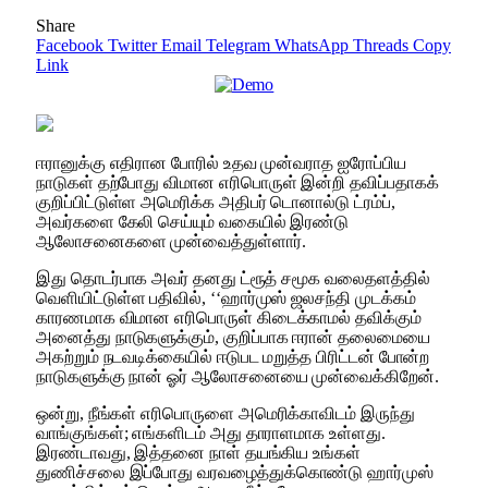
Share
Facebook
Twitter
Email
Telegram
WhatsApp
Threads
Copy
Link
ஈரானுக்கு எதிரான போரில் உதவ முன்வராத ஐரோப்பிய
நாடுகள் தற்போது விமான எரிபொருள் இன்றி தவிப்பதாகக்
குறிப்பிட்டுள்ள அமெரிக்க அதிபர் டொனால்டு ட்ரம்ப்,
அவர்களை கேலி செய்யும் வகையில் இரண்டு
ஆலோசனைகளை முன்வைத்துள்ளார்.
இது தொடர்பாக அவர் தனது ட்ரூத் சமூக வலைதளத்தில்
வெளியிட்டுள்ள பதிவில், ‘‘ஹார்முஸ் ஜலசந்தி முடக்கம்
காரணமாக விமான எரிபொருள் கிடைக்காமல் தவிக்கும்
அனைத்து நாடுகளுக்கும், குறிப்பாக ஈரான் தலைமையை
அகற்றும் நடவடிக்கையில் ஈடுபட மறுத்த பிரிட்டன் போன்ற
நாடுகளுக்கு நான் ஓர் ஆலோசனையை முன்வைக்கிறேன்.
ஒன்று, நீங்கள் எரிபொருளை அமெரிக்காவிடம் இருந்து
வாங்குங்கள்; எங்களிடம் அது தாராளமாக உள்ளது.
இரண்டாவது, இத்தனை நாள் தயங்கிய உங்கள்
துணிச்சலை இப்போது வரவழைத்துக்கொண்டு ஹார்முஸ்