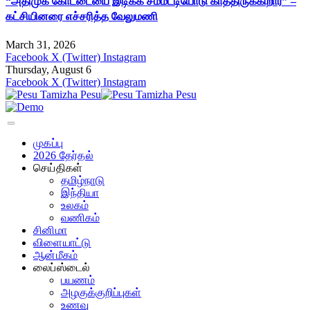
“அதிமுக கோட்டையை இடிக்க சம்மட்டியோடு காத்திருக்கிறார்” –
கட்சியினரை எச்சரித்த வேலுமணி
March 31, 2026
Facebook
X (Twitter)
Instagram
Thursday, August 6
Facebook
X (Twitter)
Instagram
முகப்பு
2026 தேர்தல்
செய்திகள்
தமிழ்நாடு
இந்தியா
உலகம்
வணிகம்
சினிமா
விளையாட்டு
ஆன்மீகம்
லைப்ஸ்டைல்
பயணம்
அழகுக்குறிப்புகள்
உணவு