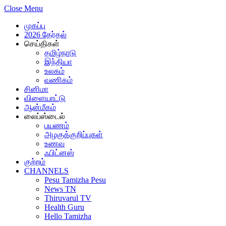
Close Menu
முகப்பு
2026 தேர்தல்
செய்திகள்
தமிழ்நாடு
இந்தியா
உலகம்
வணிகம்
சினிமா
விளையாட்டு
ஆன்மீகம்
லைப்ஸ்டைல்
பயணம்
அழகுக்குறிப்புகள்
உணவு
ஃபிட்னஸ்
குற்றம்
CHANNELS
Pesu Tamizha Pesu
News TN
Thiruvarul TV
Health Guru
Hello Tamizha