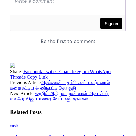
Share.
Facebook
Twitter
Email
Telegram
WhatsApp
Threads
Copy Link
Previous Article
அண்ணன் – தம்பி வேட்பாளர்களால்
களைகட்டிய ஆண்டிபட்டி தொகுதி
Next Article
கரூரில் அதிமுக முன்னாள் அமைச்சர்
எம்.ஆர்.விஜயபாஸ்கர் வேட்புமனு தாக்கல்
Related
Posts
உலகம்