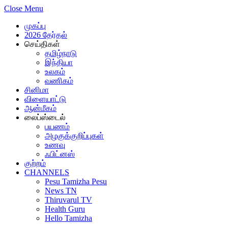
Close Menu
முகப்பு
2026 தேர்தல்
செய்திகள்
தமிழ்நாடு
இந்தியா
உலகம்
வணிகம்
சினிமா
விளையாட்டு
ஆன்மீகம்
லைப்ஸ்டைல்
பயணம்
அழகுக்குறிப்புகள்
உணவு
ஃபிட்னஸ்
குற்றம்
CHANNELS
Pesu Tamizha Pesu
News TN
Thiruvarul TV
Health Guru
Hello Tamizha