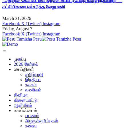
“அதிமுக கோட்டையை இடிக்க சம்மட்டியோடு காத்திருக்கிறார்” –
கட்சியினரை எச்சரித்த வேலுமணி
March 31, 2026
Facebook
X (Twitter)
Instagram
Friday, August 7
Facebook
X (Twitter)
Instagram
முகப்பு
2026 தேர்தல்
செய்திகள்
தமிழ்நாடு
இந்தியா
உலகம்
வணிகம்
சினிமா
விளையாட்டு
ஆன்மீகம்
லைப்ஸ்டைல்
பயணம்
அழகுக்குறிப்புகள்
உணவு