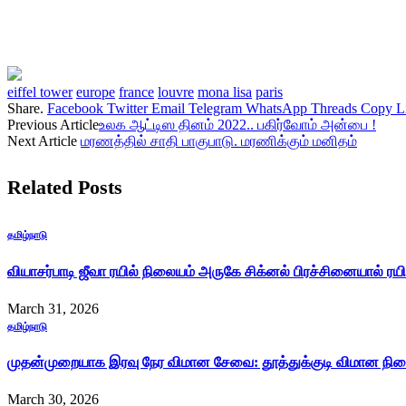
eiffel tower
europe
france
louvre
mona lisa
paris
Share.
Facebook
Twitter
Email
Telegram
WhatsApp
Threads
Copy L
Previous Article
உலக ஆட்டிஸ தினம் 2022.. பகிர்வோம் அன்பை !
Next Article
மரணத்தில் சாதி பாகுபாடு. மரணிக்கும் மனிதம்
Related
Posts
தமிழ்நாடு
வியாசர்பாடி ஜீவா ரயில் நிலையம் அருகே சிக்னல் பிரச்சினையால் ரய
March 31, 2026
தமிழ்நாடு
முதன்முறையாக இரவு நேர விமான சேவை: தூத்துக்குடி விமான நிலை
March 30, 2026