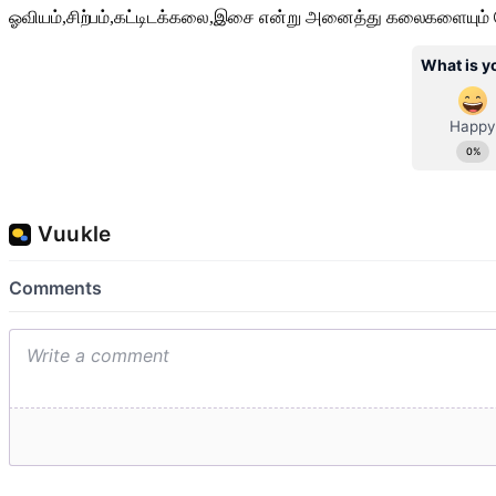
ஓவியம்,சிற்பம்,கட்டிடக்கலை,இசை என்று அனைத்து கலைகளையும் போற