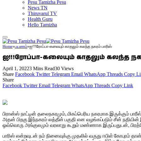
Pesu Tamizha Pesu
News TN
Thiruvarul TV
Health Guru
Hello Tamizha
Home
»
பயணம்
»
ஐ!!!ரோப்பா-கலையும் காதலும் கலந்த நகரம் பாரிஸ்
ஐ!!!ரோப்பா-கலையும் காதலும் கலந்த நக
April 1, 2022
3 Mins Read
30
Views
Share
Facebook
Twitter
Telegram
Email
WhatsApp
Threads
Copy Li
Share
Facebook
Twitter
Email
Telegram
WhatsApp
Threads
Copy Link
பிரான்ஸ் நாட்டின் தலைநகரமும், மிகப்பெரிய நகரமாக இருக்கும் பாரீஸ்
அதன் பிறகு இந்நகரம் லத்தீன் பகுதி என வழங்கப்படும் சீன் நதியின் 
ஒவ்வொரு அங்குலமும் வரலாறு கூறும் மண்ணாக இருப்பதுடன், பிரத்யேக
பாரிஸ் என்றவுடன் நம் நினைவுக்கு முதலில் வருது ஈபிள் கோபுரம் தா