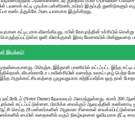
டிவமைத்தவர் அலெக்ஸாண்ட்ரே குஸ்தாவ் ஈபிள் (Alexandre Gustave E
ள் டவரைக் கட்டி முடிக்க பன்னிரண்டாயிரம் இரும்புத் துண்டுகளும் எ
 ஐரோப்பா கண்டத்துக்கே அடையாளமாக இருக்கிறது.
 உயரமான கட்டிடமாக விளங்கியது. ஈபிள் கோபுரத்தின் உச்சியில் சென்
தும் பொருத்தப்பட்டுள்ள ஒளி விளக்குகள் இரவு வேளையில் மின்னுவதை ப
ள் இயக்கம்!
் முதன்மையானது. பிரெஞ்சு, இத்தாலி பாணியில் கட்டப்பட்ட இந்த கட்டிட
த்தில்தான், லியார்னாடோ டாவின்சியின் வரைந்த உலகப் புகழ் பெற்ற 
. இந்த அருங்காட்சியகத்தை முழுவதுமாக சுற்றிப்பார்க்க ஒரு நாள் போத
்ற நாட்ரேடேம் (Notre Dame) தேவாலயம் அமைந்துள்ளது. சுமார் 200 ஆண்
கோபுரங்கள் கட்டப்பட்டுள்ளன. பிரமிக்க வைக்கும் ஆலயத்தின் கண்ண
 ஆட்சி செய்த 28 மன்னர்களின் அழகான சிலைகள் வைக்கப்பட்டுள்ளன
ல்களில் பைபிள் கதைகளில் வரும் நிகழ்வுகளை ஓவியமாக தீட்டி வை