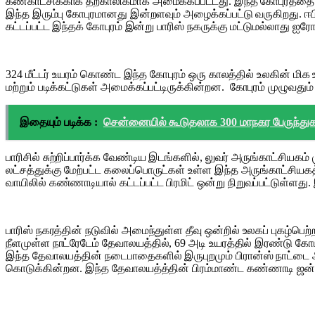
கண்காட்சிக்காக தற்காலிகமாக அமைக்கப்பட்டது. இந்த கோபுரத்தை வ
இந்த இரும்பு கோபுரமானது இன்றளவும் அழைக்கப்பட்டு வருகிறது. ஈபி
கட்டப்பட்ட இந்தக் கோபுரம் இன்று பாரிஸ் நகருக்கு மட்டுமல்லாது
324 மீட்டர் உயரம் கொண்ட இந்த கோபுரம் ஒரு காலத்தில் உலகின் மிக
மற்றும் படிக்கட்டுகள் அமைக்கப்பட்டிருக்கின்றன. கோபுரம் முழுவ
இதையும் படிக்க :
சென்னையில் கூடுதலாக 300 மாநகர பேருந்துக
பாரிசில் சுற்றிப்பார்க்க வேண்டிய இடங்களில், லுவர் அருங்காட்சியகம
லட்சத்துக்கு மேற்பட்ட கலைப்பொருட்கள் உள்ள இந்த அருங்காட்சியக
வாயிலில் கண்ணாடியால் கட்டப்பட்ட பிரமிட் ஒன்று நிறுவப்பட்டுள்ளது
பாரிஸ் நகரத்தின் நடுவில் அமைந்துள்ள தீவு ஒன்றில் உலகப் புகழ்பெற
நீளமுள்ள நாட்ரேடேம் தேவாலயத்தில், 69 அடி உயரத்தில் இரண்டு 
இந்த தேவாலயத்தின் நடைபாதைகளில் இருபுறமும் பிரான்ஸ் நாட்டை
கொடுக்கின்றன. இந்த தேவாலயத்த்தின் பிரம்மாண்ட கண்ணாடி ஜன்ன