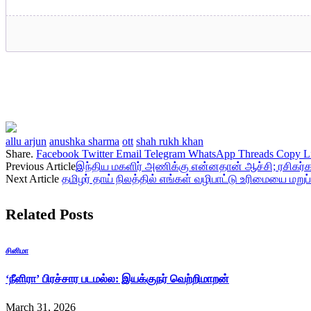
allu arjun
anushka sharma
ott
shah rukh khan
Share.
Facebook
Twitter
Email
Telegram
WhatsApp
Threads
Copy L
Previous Article
இந்திய மகளிர் அணிக்கு என்னதான் ஆச்சி; ரசிகர்
Next Article
தமிழர் தாய் நிலத்தில் எங்கள் வழிபாட்டு உரிமையை மறு
Related
Posts
சினிமா
‘நீளிரா’ பிரச்சார படமல்ல: இயக்குநர் வெற்றிமாறன்
March 31, 2026