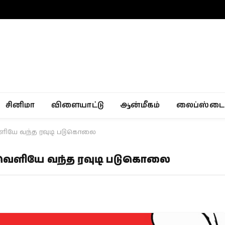
சினிமா
விளையாட்டு
ஆன்மீகம்
லைப்ஸ்டை
ளியே வந்த ரவுடி படுகொலை
வெளியே வந்த ரவுடி படுகொலை