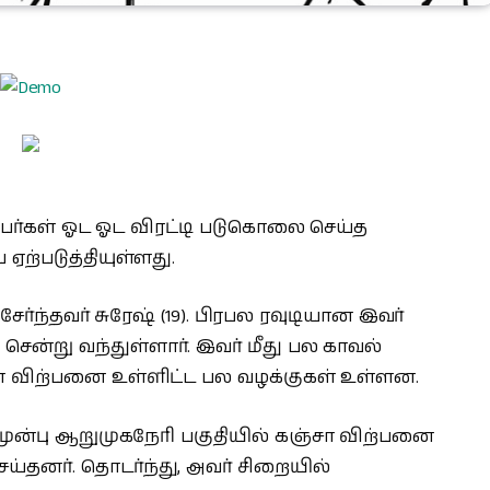
பர்கள் ஓட ஓட விரட்டி படுகொலை செய்த
ஏற்படுத்தியுள்ளது.
ேர்ந்தவர் சுரேஷ் (19). பிரபல ரவுடியான இவர்
ென்று வந்துள்ளார். இவர் மீது பல காவல்
ா விற்பனை உள்ளிட்ட பல வழக்குகள் உள்ளன.
ுன்பு ஆறுமுகநேரி பகுதியில் கஞ்சா விற்பனை
்தனர். தொடர்ந்து, அவர் சிறையில்