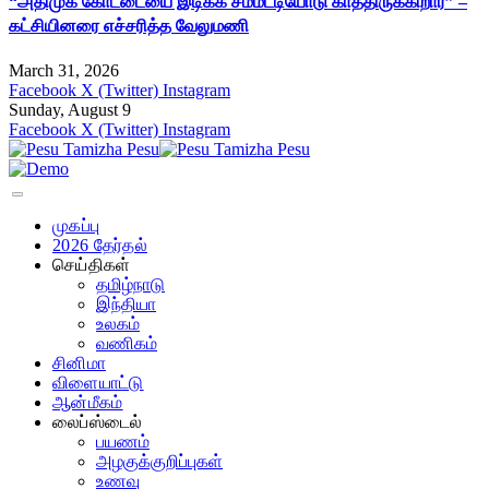
“அதிமுக கோட்டையை இடிக்க சம்மட்டியோடு காத்திருக்கிறார்” –
கட்சியினரை எச்சரித்த வேலுமணி
March 31, 2026
Facebook
X (Twitter)
Instagram
Sunday, August 9
Facebook
X (Twitter)
Instagram
முகப்பு
2026 தேர்தல்
செய்திகள்
தமிழ்நாடு
இந்தியா
உலகம்
வணிகம்
சினிமா
விளையாட்டு
ஆன்மீகம்
லைப்ஸ்டைல்
பயணம்
அழகுக்குறிப்புகள்
உணவு