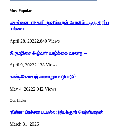
Most Popular
சென்னை பாடிகாட் முனீஸ்வரன் கோவில் – ஒரு சிறப்பு
பார்வை
April 28, 2022
2,840
Views
திருமழிசை ஆழ்வார் வாழ்க்கை வரலாறு –
April 9, 2022
2,138
Views
சண்டிகேஸ்வரர் வரலாறும் வழிபாடும்
May 4, 2022
2,042
Views
Our Picks
‘நீளிரா’ பிரச்சார படமல்ல: இயக்குநர் வெற்றிமாறன்
March 31, 2026