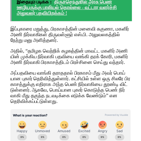
இதையும் படிக்க :
திருச்செந்தூரில் அரசு பெண்
ஊழியருக்கு பாலியல் தொல்லை - வட்டார வளர்ச்சி
அலுவலர் பதவியிறக்கம் !
இப்புகாரை மறுத்​து, பிர​காசத்தின் மனைவி சுகுணா, மகளிர்
அணி நிர்​வாகி​கள் திரு​வள்​ளூர் எஸ்​.பி. அலு​வல​கத்​தில்
நேற்று மனு அளித்​தனர்.
அதில், “தமிழக வெற்​றிக் கழகத்​தின் மாவட்ட மகளிர் அணி​
யின் முக்​கிய நிர்​வாகி பதவியை வாங்கி தரக் கோரி, மகளிர்
அணி நிர்​வாகி பிர​காசத்​திடம் பிரச்​சினை செய்து வந்​தார்.
அப்​ப​த​வியை வாங்கி தராத​தால் பிர​காசம் மீது அவர் பொய்​
யான புகார் தெரி​வித்​துள்​ளார். கட்​சி​யில் உள்ள ஒரு சிலரே பிர​
காசத்​துக்கு எதி​ராக அந்த பெண் நிர்​வாகியை தூண்டி விட்​
டுள்​ளனர். ஆகவே, பொய்​யான புகார் கொடுத்த பெண் நிர்​
வாகி மீது தகுந்த நடவடிக்கை எடுக்க வேண்​டும்” என
தெரிவிக்​கப்​பட்​டுள்​ளது.