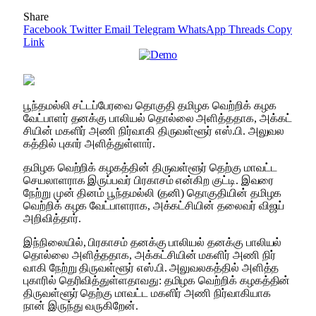
Share
Facebook
Twitter
Email
Telegram
WhatsApp
Threads
Copy
Link
பூந்​தமல்லி சட்​டப்​பேரவை தொகுதி தமிழக வெற்​றிக் கழக
வேட்​பாளர் தனக்கு பாலியல் தொல்லை அளித்​த​தாக, அக்​கட்​
சி​யின் மகளிர் அணி நிர்​வாகி திரு​வள்​ளூர் எஸ்​.பி. அலு​வல​
கத்​தில் புகார் அளித்​துள்​ளார்.
தமிழக வெற்​றிக் கழகத்​தின் திரு​வள்​ளூர் தெற்கு மாவட்ட
செய​லா​ள​ராக இருப்​பவர் பிர​காசம் என்​கிற குட்​டி. இவரை
நேற்று முன் தினம் பூந்​தமல்லி (தனி) தொகு​தி​யின் தமிழக
வெற்​றிக் கழக வேட்​பாள​ராக, அக்​கட்​சி​யின் தலை​வர் விஜய்
அறி​வித்​தார்.
இந்​நிலை​யில், பிர​காசம் தனக்கு பாலியல் தனக்கு பாலியல்
தொல்லை அளித்​த​தாக, அக்​கட்​சி​யின் மகளிர் அணி நிர்​
வாகி நேற்று திரு​வள்​ளூர் எஸ்​.பி. அலு​வல​கத்​தில் அளித்​த
புகாரில் தெரி​வித்​துள்​ள​தாவது: தமிழக வெற்​றிக் கழகத்​தின்
திரு​வள்​ளூர் தெற்கு மாவட்ட மகளிர் அணி நிர்​வாகி​யாக
நான் இருந்து வரு​கிறேன்.