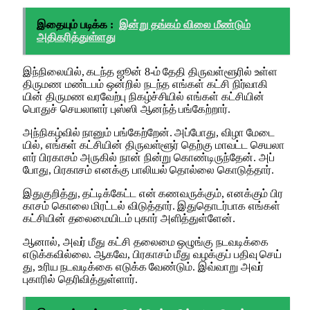
இதையும் படிக்க :
இன்று தங்கம் விலை மீண்டும்
அதிகரித்துள்ளது
இந்​நிலை​யில், கடந்த ஜூன் 8-ம் தேதி திரு​வள்​ளூரில் உள்ள
திருமண மண்​டபம் ஒன்​றில் நடந்த எங்​கள் கட்சி நிர்​வாகி​
யின் திருமண வரவேற்பு நிகழ்ச்​சி​யில் எங்​கள் கட்​சி​யின்
பொதுச் செய​லா​ளர் புஸ்ஸி ஆனந்த் பங்​கேற்​றார்.
அந்​நிகழ்​வில் நானும் பங்​கேற்​றேன். அப்​போது, விழா மேடை​
யில், எங்​கள் கட்​சி​யின் திரு​வள்​ளூர் தெற்கு மாவட்ட செய​லா​
ளர் பிர​காசம் அரு​கில் நான் நின்று கொண்​டிருந்​தேன். அப்​
போது, பிர​காசம் எனக்கு பாலியல் தொல்லை கொடுத்​தார்.
இதுகுறித்​து, தட்​டிக்​கேட்ட என் கணவருக்​கும், எனக்​கும் பிர​
காசம் கொலை மிரட்​டல் விடுத்​தார். இதுதொடர்​பாக எங்​கள்
கட்​சி​யின் தலை​மை​யிடம் புகார் அளித்​துள்​ளேன்.
ஆனால், அவர் மீது கட்சி தலைமை ஒழுங்கு நடவடிக்கை
எடுக்​க​வில்​லை. ஆகவே, பிர​காசம் மீது வழக்​குப் பதிவு செய்​
து, உரிய நடவடிக்கை எடுக்க வேண்​டும். இவ்​வாறு அவர்
புகாரில் தெரி​வித்​துள்​ளார்.