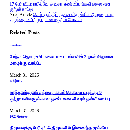
17 பேர் மீட்பு: ரயில்வே அவசர எண் இயங்கவில்லை என
குற்றச்சாட்டு
Next Article
செம்பருத்திப் பூவை விழுங்கிய ஆறரை மாத
குழந்தை உயிரிழப்பு – மைசூரில் சோகம்
Related
Posts
வானிலை
மேற்கு தொடர்ச்சி மலை மாவட்டங்களில் 3 நாள் மிதமான
மழைக்கு வாய்ப்பு
March 31, 2026
தமிழ்நாடு
சாத்தான்குளம் தந்தை, மகன் கொலை வழக்கு: 9
குற்றவாளிகளுக்கான தண்டனை விவரம் தள்ளிவைப்பு
March 31, 2026
2026 தேர்தல்
திமுகவுக்கு பேரிடி!. அதிமுகவில் இணைந்த முக்கிய