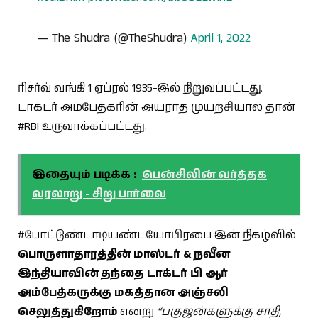
— The Shudra (@TheShudra)
April 1, 2022
ரிசர்வ் வங்கி 1 ஏப்ரல் 1935-இல் நிறுவப்பட்டது.
டாக்டர் அம்பேத்கரின் அயராத முயற்சியால் தான்
#RBI உருவாக்கப்பட்டது.
இதையும் படிக்க :
பென்சிலின் வர்த்தக
வரலாறு - சிறு பார்வை
#போட்டுண்டாடியண்டயோபிரபை இன் நிகழ்வில்
பொருளாதாரத்தின் மாஸ்டர் & நவீன
இந்தியாவின் தந்தை டாக்டர் பி ஆர்
அம்பேத்கருக்கு மகத்தான அஞ்சலி
செலுத்துகிறோம்
என்று
“பகுஜன்களுக்கு சாதி,