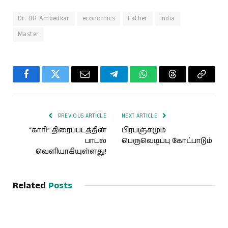
Dr. BR Ambedkar
economics
Father
india
Master
Facebook
Twitter
Email
Telegram
WhatsApp
Threads
Copy
Link
PREVIOUS ARTICLE
NEXT ARTICLE
“காரி” திரைப்படத்தின்
பிரபஞ்சமும்
பாடல்
பெருவெடிப்பு கோட்பாடும்
வெளியாகியுள்ளது!
Related
Posts