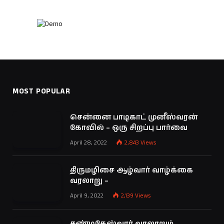
MOST POPULAR
சென்னை பாடிகாட் முனீஸ்வரன்
கோவில் – ஒரு சிறப்பு பார்வை
April 28, 2022
2,843
Views
திருமழிசை ஆழ்வார் வாழ்க்கை
வரலாறு –
April 9, 2022
2,139
Views
சண்டிகேஸ்வரர் வரலாறும்