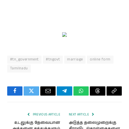
#tn_government
#tngovt
marriage
online form
Tamilnadu
Facebook
Twitter
Email
Telegram
WhatsApp
Threads
Copy
Link
PREVIOUS ARTICLE
NEXT ARTICLE
உடலுக்கு தேவையான
அடுத்த தலைமுறைக்கு
அத்தனை சத்துக்களும்
திராவிட கொள்கைகளை