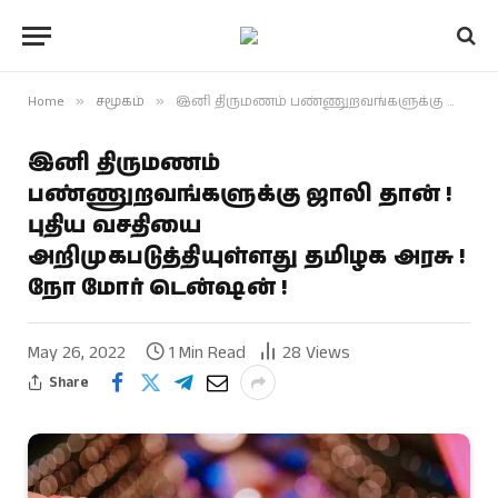
Home
»
சமூகம்
»
இனி திருமணம் பண்ணுறவங்களுக்கு ஜாலி தான் ! புதிய வசதியை அறிமுகபடுத்தியுள்ளது தமிழக அரசு ! நோ மோர் டென்ஷன் !
இனி திருமணம்
பண்ணுறவங்களுக்கு ஜாலி தான் !
புதிய வசதியை
அறிமுகபடுத்தியுள்ளது தமிழக அரசு !
நோ மோர் டென்ஷன் !
May 26, 2022
1 Min Read
28
Views
Share