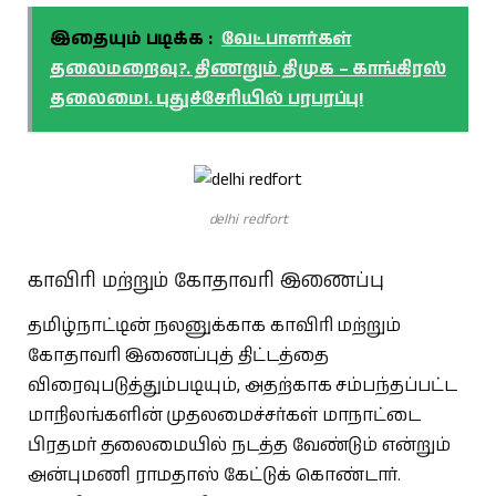
இதையும் படிக்க :
வேட்பாளர்கள்
தலைமறைவு?. திணறும் திமுக – காங்கிரஸ்
தலைமை!. புதுச்சேரியில் பரபரப்பு!
delhi redfort
காவிரி மற்றும் கோதாவரி இணைப்பு
தமிழ்நாட்டின் நலனுக்காக காவிரி மற்றும்
கோதாவரி இணைப்புத் திட்டத்தை
விரைவுபடுத்தும்படியும், அதற்காக சம்பந்தப்பட்ட
மாநிலங்களின் முதலமைச்சர்கள் மாநாட்டை
பிரதமர் தலைமையில் நடத்த வேண்டும் என்றும்
அன்புமணி ராமதாஸ் கேட்டுக் கொண்டார்.