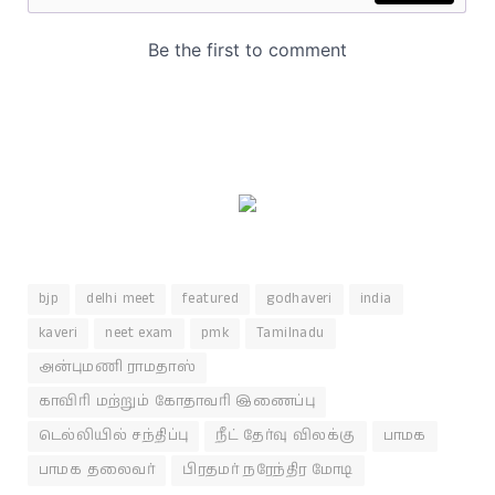
bjp
delhi meet
featured
godhaveri
india
kaveri
neet exam
pmk
Tamilnadu
அன்புமணி ராமதாஸ்
காவிரி மற்றும் கோதாவரி இணைப்பு
டெல்லியில் சந்திப்பு
நீட் தேர்வு விலக்கு
பாமக
பாமக தலைவர்
பிரதமர் நரேந்திர மோடி