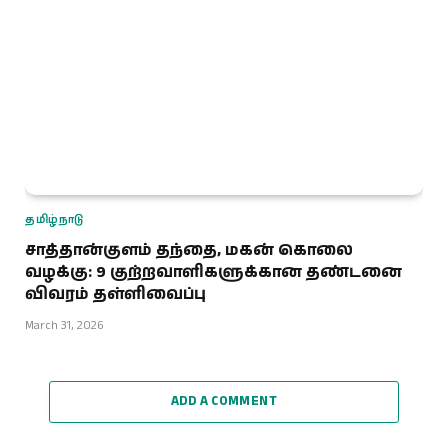
தமிழ்நாடு
சாத்தான்குளம் தந்தை, மகன் கொலை
வழக்கு: 9 குற்றவாளிகளுக்கான தண்டனை
விவரம் தள்ளிவைப்பு
March 31, 2026
ADD A COMMENT