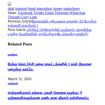
dmk
featured
hindi imposition
jipmer
puducherry
Share.
Facebook
Twitter
Email
Telegram
WhatsApp
Threads
Copy Link
Previous Article
கேரளாவில் புதியவகை வைரஸ்; 82 பேருக்கு
தக்காளி காய்ச்சல் !
Next Article
மத்தியப் பிரதேசத்தில் பயங்கரம்; காதலிக்க
மறுத்த பெண்ணின் குடும்பத்தையே கொன்ற வாலிபர்!
Related
Posts
வானிலை
மேற்கு தொடர்ச்சி மலை மாவட்டங்களில் 3 நாள் மிதமான
மழைக்கு வாய்ப்பு
March 31, 2026
தமிழ்நாடு
சாத்தான்குளம் தந்தை, மகன் கொலை வழக்கு: 9
குற்றவாளிகளுக்கான தண்டனை விவரம் தள்ளிவைப்பு