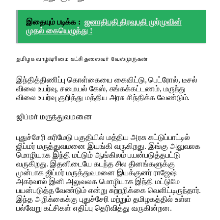
இதையும் படிக்க :
ஜனாதிபதி திரவுபதி முர்முவின்
முதல் கையெழுத்து !
தமிழக வாழ்வுரிமை கட்சி தலைவர் வேல்முருகன்
இந்தித்திணிப்பு கொள்கையை கைவிட்டு, பெட்ரோல், டீசல்
விலை உயர்வு, சமையல் கேஸ், சுங்கக்கட்டணம், மருந்து
விலை உயர்வு குறித்து மத்திய அரசு சிந்திக்க வேண்டும்.
ஜிப்மர் மருத்துவமனை
புதுச்சேரி கரிமேடு பகுதியில் மத்திய அரசு கட்டுப்பாட்டில்
ஜிப்மர் மருத்துவமனை இயங்கி வருகிறது. இங்கு அலுவலக
மொழியாக இந்தி மட்டும் ஆங்கிலம் பயன்படுத்தபட்டு
வருகிறது. இதனிடையே கடந்த சில தினங்களுக்கு
முன்பாக ஜிப்மர் மருத்துவமனை இயக்குனர் ராஜேஷ்
அகர்வால் இனி அலுவலக மொழியாக இந்தி மட்டுமே
பயன்படுத்த வேண்டும் என்று சுற்றறிக்கை வெளிட்டிருந்தார்.
இந்த அறிக்கைக்கு புதுச்சேரி மற்றும் தமிழகத்தில் உள்ள
பல்வேறு கட்சிகள் எதிப்பு தெரிவித்து வருகின்றன.