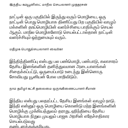
இந்திய கம்யூனிஸ்ட் மாநில செயலாளர் முத்தரசன்
நாட்டின் ஒரு பகுதியில் இருந்து வரும் மொழியை, ஒரு
நாட்டின் பொது மொழியாக திணிப்பது பிற பகுதியில் வாழும்
மக்களின் தாய்மொழியின் வளர்ச்சியை பாதிக்கும் செயல்
ஆகும். மாநில மொழிகளோடு செயல்பட்டால்தான் நாட்டின்
வளர்ச்சியும் ஒற்றுமையும் வரும்.
மதிமுக பொதுசெயலாளர் வைகோ
இந்தித்திணிப்பு என்பது பல பண்மொழி, பண்பாடு, கலாசாரம்
தேசிய இனங்களின் தனித்துவமான அடையாளங்கள்
சிதைக்கப்பட்டு, ஒருமைப்பாடு உடைந்து இன்னொரு
சோவியது யூனியன் போல மாறிவிடும்.
நாம் தமிழர் கட்சி தலைமை ஒருங்கிணைப்பாளர் சீமான்
இந்திய என்பது பலதரப்பட்ட தேசிய இனங்கள் வாழும் நாடு.
இந்தி என்னும் ஒரு மொழியை கொண்டு மற்ற இனங்களின்
மொழிக்கு முக்கியத்துவம் தராது, ஹிந்தியை தேசிய
மொழியாக நிறுவ முயலும் பாஜக அரசின் எதேச்சதிகார
செயல்படுவது
கண்டனத்துக்குரியது.