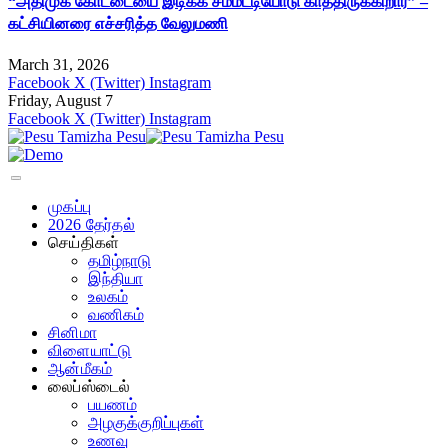
“அதிமுக கோட்டையை இடிக்க சம்மட்டியோடு காத்திருக்கிறார்” –
கட்சியினரை எச்சரித்த வேலுமணி
March 31, 2026
Facebook
X (Twitter)
Instagram
Friday, August 7
Facebook
X (Twitter)
Instagram
முகப்பு
2026 தேர்தல்
செய்திகள்
தமிழ்நாடு
இந்தியா
உலகம்
வணிகம்
சினிமா
விளையாட்டு
ஆன்மீகம்
லைப்ஸ்டைல்
பயணம்
அழகுக்குறிப்புகள்
உணவு