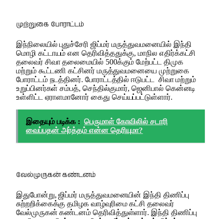
முற்றுகை போராட்டம்
இந்நிலையில் புதுச்சேரி ஜிப்மர் மருத்துவமனையில் இந்தி
மொழி கட்டாயம் என தெரிவித்ததுக்கு, மாநில எதிர்க்கட்சி
தலைவர் சிவா தலைமையில் 500க்கும் மேற்பட்ட திமுக
மற்றும் கூட்டணி கட்சினர் மருத்துவமனையை முற்றுகை
போராட்டம் நடத்தினர். போராட்டத்தில் ஈடுபட்ட சிவா மற்றும்
உறுப்பினர்கள் சம்பத், செந்தில்குமார், ஜெனிபால் கென்னடி
உள்ளிட்ட ஏராளமானோர் கைது செய்யப்பட்டுள்ளார்.
இதையும் படிக்க :
பெருமாள் கோவிலில் சடாரி
வைப்பதன் அர்த்தம் என்ன தெரியுமா?
வேல்முருகன் கண்டனம்
இதுபோன்று, ஜிப்மர் மருத்துவமனையின் இந்தி திணிப்பு
சுற்றறிக்கைக்கு தமிழக வாழ்வுரிமை கட்சி தலைவர்
வேல்முருகன் கண்டனம் தெரிவித்துள்ளார். இந்தி திணிப்பு