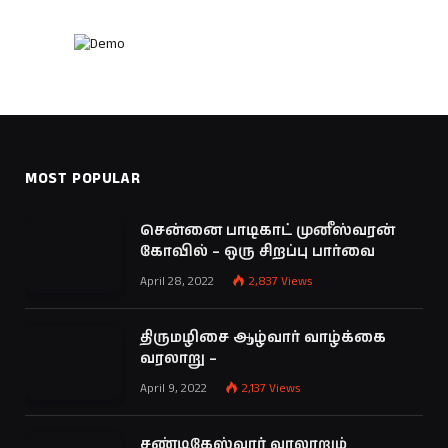
MOST POPULAR
சென்னை பாடிகாட் முனீஸ்வரன்
கோவில் – ஒரு சிறப்பு பார்வை
April 28, 2022
2,837
Views
திருமழிசை ஆழ்வார் வாழ்க்கை
வரலாறு –
April 9, 2022
2,137
Views
சண்டிகேஸ்வரர் வரலாறும்