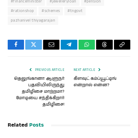
#financeminister
#jewelleryloan
#pension
#rationshop
#schemes
#tngovt
pazhanivel thiyagarajan
Facebook
Twitter
Email
Telegram
WhatsApp
Threads
Copy
Link
PREVIOUS ARTICLE
NEXT ARTICLE
தெலுங்கானா ஆளுநர்
கிளவுட் கம்ப்யூட்டிங்
பதவியிலிருந்து
என்றால் என்ன?
தமிழிசை மாற்றமா?
மோடியை சந்திக்கிறார்
தமிழிசை!
Related
Posts