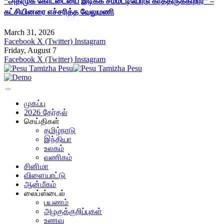
“அதிமுக கோட்டையை இடிக்க சம்மட்டியோடு காத்திருக்கிறார்” –
கட்சியினரை எச்சரித்த வேலுமணி
March 31, 2026
Facebook
X (Twitter)
Instagram
Friday, August 7
Facebook
X (Twitter)
Instagram
முகப்பு
2026 தேர்தல்
செய்திகள்
தமிழ்நாடு
இந்தியா
உலகம்
வணிகம்
சினிமா
விளையாட்டு
ஆன்மீகம்
லைப்ஸ்டைல்
பயணம்
அழகுக்குறிப்புகள்
உணவு