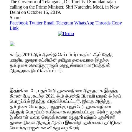
The Governor of Telangana, Dr. Tamilisai Soundararajan
calling on the Prime Minister, Shri Narendra Modi, in New
Delhi on October 15, 2019.
Share
Facebook
Twitter
Email
Telegram
WhatsApp
Threads
Copy
Link
கடந்த 2019 ஆம் ஆண்டு செப்டம்பர் மாதம் 1 ஆம் தேதி,
பாரதிய ஜனதா கட்சியின் தமிழக தலைவராக இருந்த
தமிழிசை சௌந்தரராஜன் தெலுங்கானா மாநிலத்தின்
ஆளுநராக நியமிக்கப்பட்டார்.
இதற்கிடையே, புதுச்சேரி துணைநிலை ஆளுநராக இருந்த
கிரண் பேடி, கடந்த 2021 ஆம் ஆண்டு பிப்ரவரி மாதம் அந்தப்
பொறுப்பில் இருந்து விடுவிக்கப்பட்டார். இதை அடுத்து,
தமிழிசை சௌந்தரராஜனுக்கு புதுச்சேரி துணைநிலை
ஆளுநர் பொறுப்பும் கூடுதலாக வழங்கப்பட்டது. அன்று முதல்
இன்னாள் வரை, தெலுங்கானா ஆளுநர் மற்றும் புதுச்சேரி
துணைநிலை ஆளுநர் ஆகிய இரண்டு பதவிகளை தமிழிசை
சௌந்தரராஜன் கவனித்து வருகிறார்.