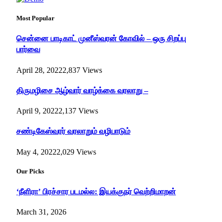
Most Popular
சென்னை பாடிகாட் முனீஸ்வரன் கோவில் – ஒரு சிறப்பு
பார்வை
April 28, 2022
2,837
Views
திருமழிசை ஆழ்வார் வாழ்க்கை வரலாறு –
April 9, 2022
2,137
Views
சண்டிகேஸ்வரர் வரலாறும் வழிபாடும்
May 4, 2022
2,029
Views
Our Picks
‘நீளிரா’ பிரச்சார படமல்ல: இயக்குநர் வெற்றிமாறன்
March 31, 2026