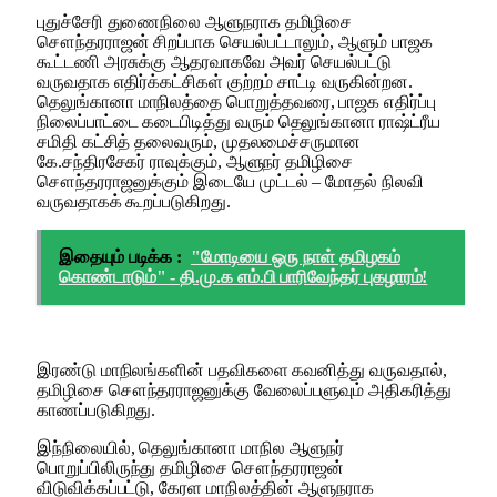
புதுச்சேரி துணைநிலை ஆளுநராக தமிழிசை
சௌந்தரராஜன் சிறப்பாக செயல்பட்டாலும், ஆளும் பாஜக
கூட்டணி அரசுக்கு ஆதரவாகவே அவர் செயல்பட்டு
வருவதாக எதிர்க்கட்சிகள் குற்றம் சாட்டி வருகின்றன.
தெலுங்கானா மாநிலத்தை பொறுத்தவரை, பாஜக எதிர்ப்பு
நிலைப்பாட்டை கடைபிடித்து வரும் தெலுங்கானா ராஷ்ட்ரீய
சமிதி கட்சித் தலைவரும், முதலமைச்சருமான
கே.சந்திரசேகர் ராவுக்கும், ஆளுநர் தமிழிசை
சௌந்தரராஜனுக்கும் இடையே முட்டல் – மோதல் நிலவி
வருவதாகக் கூறப்படுகிறது.
இதையும் படிக்க :
"மோடியை ஒரு நாள் தமிழகம்
கொண்டாடும்" - தி.மு.க எம்.பி பாரிவேந்தர் புகழாரம்!
இரண்டு மாநிலங்களின் பதவிகளை கவனித்து வருவதால்,
தமிழிசை சௌந்தரராஜனுக்கு வேலைப்பளுவும் அதிகரித்து
காணப்படுகிறது.
இந்நிலையில், தெலுங்கானா மாநில ஆளுநர்
பொறுப்பிலிருந்து தமிழிசை சௌந்தரராஜன்
விடுவிக்கப்பட்டு, கேரள மாநிலத்தின் ஆளுநராக