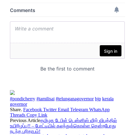
#pondicherry
#tamilisai
#telunganagovernor
bjp
kerala
governor
Share.
Facebook
Twitter
Email
Telegram
WhatsApp
Threads
Copy Link
Previous Article
தமிழக டேபிள் டென்னிஸ் வீரர் விபத்தில்
உயிரிழப்பு!! – போட்டியில் கலந்துக்கொள்ள சென்றபோது
நடந்த பரிதாபம்!