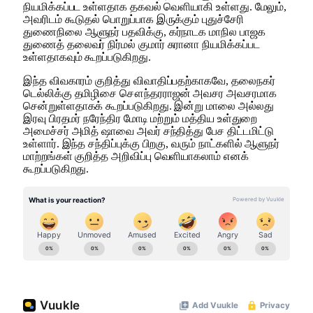
நியமிக்கப்பட உள்ளதாக தகவல் வெளியாகி உள்ளது. மேலும்,
அவரிடம் கூடுதல் பொறுப்பாக இருக்கும் புதுச்சேரி
துணைநிலை ஆளுநர் பதவிக்கு, கர்நாடக மாநில பாஜக
துணைத் தலைவர் நிர்மல் குமார் சுரானா நியமிக்கப்பட
உள்ளதாகவும் கூறப்படுகிறது.
இந்த விவகாரம் குறித்து விவாதிப்பதற்காகவே, தலைநகர்
டெல்லிக்கு தமிழிசை சௌந்தரராஜன் அவசர அவசரமாக
சென்றுள்ளதாகக் கூறப்படுகிறது. இன்று மாலை அல்லது
இரவு பிரதமர் நரேந்திர மோடி மற்றும் மத்திய உள்துறை
அமைச்சர் அமித் ஷாவை அவர் சந்தித்து பேச திட்டமிட்டு
உள்ளார். இந்த சந்திப்புக்கு பிறகு, வரும் நாட்களில் ஆளுநர்
மாற்றங்கள் குறித்த அறிவிப்பு வெளியாகலாம் எனக்
கூறப்படுகிறது.