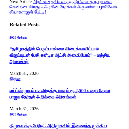
Next Article
அரசின் உதவிகள் தகுதியில்லாத நபர்களை
சென்றடைகிறது – அரசின் நோக்கம் அதுவல்ல: பழனிவேல்
தியாகராஜன் பேட்டி!
Related
Posts
2026 தேர்தல்
“தமிழகத்தில் பெரும்பான்மை கிடைக்காவிட்டால்
விஜய்யுடன் பேசி என்டிஏ ஆட்சி அமைப்போம்” – மத்திய
அமைச்சர்
March 31, 2026
இந்தியா
எய்ம்ஸ் முதல் மகளிருக்கு மாதம் ரூ.2,500 வரை: கேரள
பாஜக தேர்தல் அறிக்கை அம்சங்கள்
March 31, 2026
2026 தேர்தல்
திமுகவுக்கு பேரிடி!. அதிமுகவில் இணைந்த முக்கிய