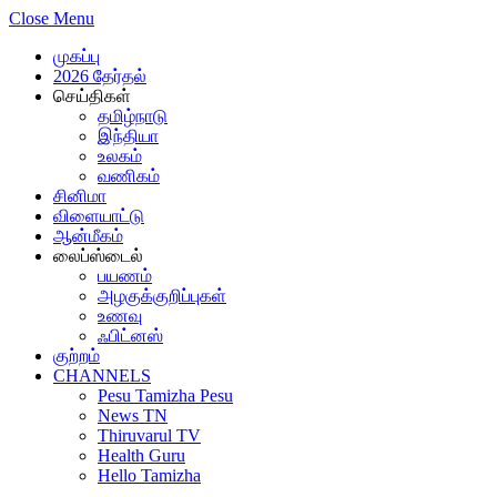
Close Menu
முகப்பு
2026 தேர்தல்
செய்திகள்
தமிழ்நாடு
இந்தியா
உலகம்
வணிகம்
சினிமா
விளையாட்டு
ஆன்மீகம்
லைப்ஸ்டைல்
பயணம்
அழகுக்குறிப்புகள்
உணவு
ஃபிட்னஸ்
குற்றம்
CHANNELS
Pesu Tamizha Pesu
News TN
Thiruvarul TV
Health Guru
Hello Tamizha