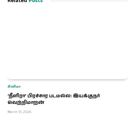
Related
Posts
சினிமா
‘நீளிரா’ பிரச்சார படமல்ல: இயக்குநர்
வெற்றிமாறன்
March 31, 2026