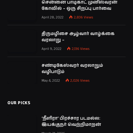
சென்னை பாடிகாட் முனீஸ்வரன்
கோவில் – ஒரு சிறப்பு பார்வை
April 28, 2022
2,836
Views
திருமழிசை ஆழ்வார் வாழ்க்கை
வரலாறு –
April 9, 2022
2,136
Views
சண்டிகேஸ்வரர் வரலாறும்
வழிபாடும்
May 4, 2022
2,026
Views
OUR PICKS
‘நீளிரா’ பிரச்சார படமல்ல:
இயக்குநர் வெற்றிமாறன்