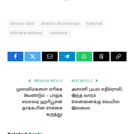
director bala
director bharathiraja
featured
kuttraparambarai
sasikumar
Facebook
Twitter
Email
Telegram
WhatsApp
Threads
Copy
Link
PREVIOUS ARTICLE
NEXT ARTICLE
முஸ்லிம்களை எரிக்க
அசானி புயல் எதிரொலி;
வேண்டும் – பாஜக
இந்த வாரம்
எம்எல்ஏ ஹரிபூசன்
சென்னைக்கு வெயில்
தாக்கூரின் சர்ச்சை
இல்லை!
கருத்து!