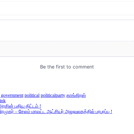
n government
political
politicalparty
காங்கிரஸ்
ink
சின் புதிய திட்டம் !
முகர் – சேலம் மாவட்ட ஆட்சியர் அலுவலகத்தில் பரபரப்பு !