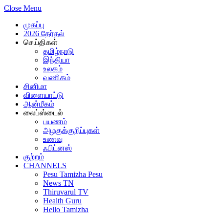
Close Menu
முகப்பு
2026 தேர்தல்
செய்திகள்
தமிழ்நாடு
இந்தியா
உலகம்
வணிகம்
சினிமா
விளையாட்டு
ஆன்மீகம்
லைப்ஸ்டைல்
பயணம்
அழகுக்குறிப்புகள்
உணவு
ஃபிட்னஸ்
குற்றம்
CHANNELS
Pesu Tamizha Pesu
News TN
Thiruvarul TV
Health Guru
Hello Tamizha