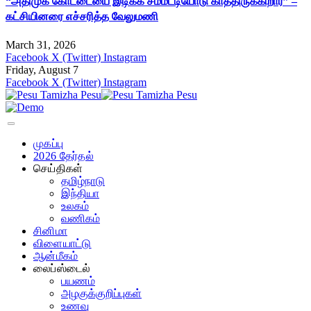
“அதிமுக கோட்டையை இடிக்க சம்மட்டியோடு காத்திருக்கிறார்” –
கட்சியினரை எச்சரித்த வேலுமணி
March 31, 2026
Facebook
X (Twitter)
Instagram
Friday, August 7
Facebook
X (Twitter)
Instagram
முகப்பு
2026 தேர்தல்
செய்திகள்
தமிழ்நாடு
இந்தியா
உலகம்
வணிகம்
சினிமா
விளையாட்டு
ஆன்மீகம்
லைப்ஸ்டைல்
பயணம்
அழகுக்குறிப்புகள்
உணவு