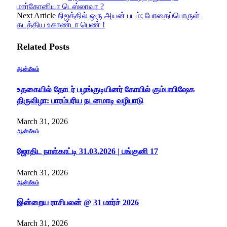
மார்கோனியா டெஸ்லாவா ?
Next Article
நிஜத்தில் ஒரு அயன் படம்; போதைப்பொருள்
கடத்திய உகாண்டா பெண் !
Related
Posts
ஆன்மீகம்
உதகையில் தோடர் பழங்குடியினர் கோயில் கும்பாபிஷேக
திருவிழா: பாரம்பரிய நடனமாடி வழிபாடு
March 31, 2026
ஆன்மீகம்
ஜோதிட நாள்காட்டி 31.03.2026 | பங்குனி 17
March 31, 2026
ஆன்மீகம்
இன்றைய ராசிபலன் @ 31 மார்ச் 2026
March 31, 2026