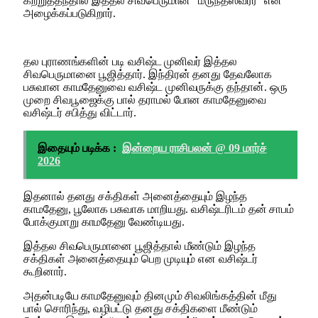
கற்றுத்தந்தால் இத்தல சிவபெருமான் “மருந்தீஸ்வரர்” என
அழைக்கப்படுகிறார்.
தல புராணங்களின் படி வசிஷ்ட முனிவர் இத்தல
சிவபெருமானை பூஜித்தார். இந்திரன் தனது தேவலோக
பசுவான காமதேனுவை வசிஷ்ட முனிவருக்கு தந்தான். ஒரு
முறை சிவபூஜைக்கு பால் தராமல் போன காமதேனுவை
வசிஷ்டர் சபித்து விட்டார்.
இதையும் படிக்க :
இன்றைய ராசிபலன் @ 09 மார்ச்
2026
இதனால் தனது சக்திகள் அனைத்தையும் இழந்த
காமதேனு, பூலோக பசுவாக மாறியது. வசிஷ்டரிடம் தன் சாபம்
போக்குமாறு காமதேனு வேண்டியது.
இத்தல சிவபெருமானை பூஜித்தால் மீண்டும் இழந்த
சக்திகள் அனைத்தையும் பெற முடியும் என வசிஷ்டர்
கூறினார்.
அதன்படியே காமதேனுவும் தினமும் சிவலிங்கத்தின் மீது
பால் சொரிந்து, வழிபட்டு தனது சக்திகளை மீண்டும்