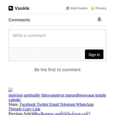
shaivism
spirituality
thiruvanmiyur marundheeswarar temple
valmiki
Share.
Facebook
Twitter
Email
Telegram
WhatsApp
Threads
Copy Link
Previous Article
ரேடியோவை கண்டுபிடித்தது யார்?