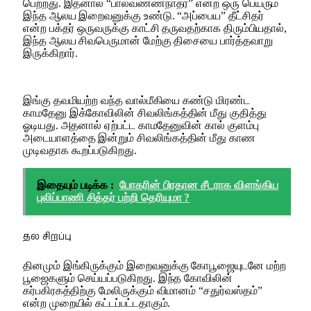
பெற்றது. இதனால் “பால்வண்ணநாதர்” என்ற ஒரு பெயரும்
இந்த ஆலய இறைவனுக்கு உண்டு. “அப்பைய” தீட்சிதர்
என்ற பக்தர் ஒருவருக்கு காட்சி தருவதற்காக திரும்பியதால்,
இந்த ஆலய சிவபெருமான் மேற்கு திசையை பார்த்தவாறு
இருக்கிறார்.
இங்கு தவமியற்ற வந்த வால்மீகியை கண்டு மிரண்ட
காமதேனு இக்கோவிலின் சிவலிங்கத்தின் மீது குதித்து
ஓடியது. அதனால் ஏற்பட்ட காமதேனுவின் கால் குளம்பு
அடையாளத்தை இன்றும் சிவலிங்கத்தின் மீது காண
முடிவதாக கூறப்படுகிறது.
இதையும் படிக்க :
போகரின் பிரதான சீடராக விளங்கிய
புலிப்பாணி சித்தர் பற்றி தெரியுமா ?
தல சிறப்பு
தினமும் இங்கிருக்கும் இறைவனுக்கு கோபூஜையுடனே மற்ற
பூஜைகளும் செய்யப்படுகிறது. இந்த கோவிலின்
கர்பகிரகத்திற்கு மேலிருக்கும் விமானம் “சதுர்வஸ்தம்”
என்ற முறையில் கட்டப்பட்டதாகும்.