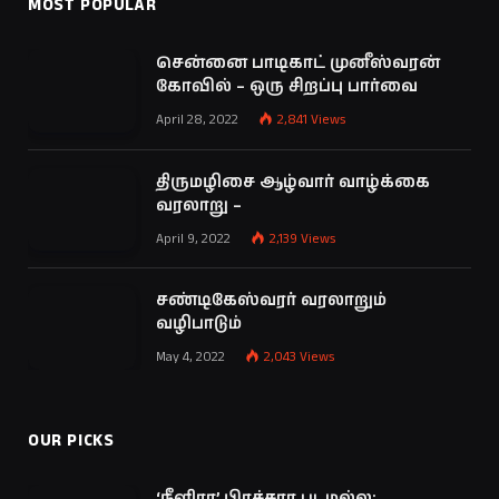
MOST POPULAR
சென்னை பாடிகாட் முனீஸ்வரன்
கோவில் – ஒரு சிறப்பு பார்வை
April 28, 2022
2,841
Views
திருமழிசை ஆழ்வார் வாழ்க்கை
வரலாறு –
April 9, 2022
2,139
Views
சண்டிகேஸ்வரர் வரலாறும்
வழிபாடும்
May 4, 2022
2,043
Views
OUR PICKS
‘நீளிரா’ பிரச்சார படமல்ல: