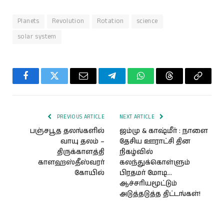
Planets
Revolution
Rotation
science
solar system
Facebook
Twitter
Email
Telegram
WhatsApp
Threads
Copy
Link
PREVIOUS ARTICLE
NEXT ARTICLE
பஞ்சபூத தலங்களில்
ஜம்மு & காஷ்மீர் : நாளை
வாயு தலம் –
தேசிய ஊராட்சி தின
திருக்காளத்தி
நிகழ்வில்
காளஹஸ்தீஸ்வரர்
கலந்துக்கொள்ளும்
கோயில்
பிரதமர் மோடி…
ஆச்சரியமூட்டும்
அடுத்தடுத்த திட்டங்கள்!