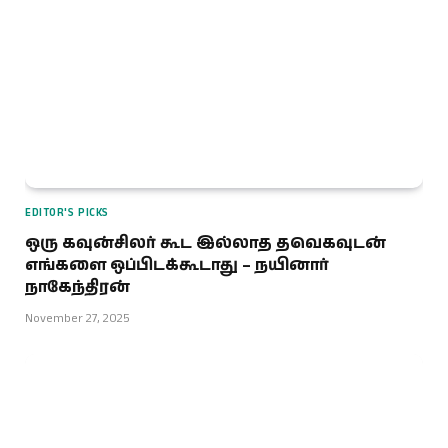
EDITOR'S PICKS
ஒரு கவுன்சிலர் கூட இல்லாத தவெகவுடன்
எங்களை ஒப்பிடக்கூடாது – நயினார்
நாகேந்திரன்
November 27, 2025