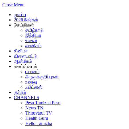
Close Menu
முகப்பு
2026 தேர்தல்
செய்திகள்
தமிழ்நாடு
இந்தியா
உலகம்
வணிகம்
சினிமா
விளையாட்டு
ஆன்மீகம்
லைப்ஸ்டைல்
பயணம்
அழகுக்குறிப்புகள்
உணவு
ஃபிட்னஸ்
குற்றம்
CHANNELS
Pesu Tamizha Pesu
News TN
Thiruvarul TV
Health Guru
Hello Tamizha