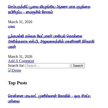
செம்பருத்திப் பூவை விழுங்கிய ஆறரை மாத குழந்தை
உயிரிழப்பு – மைசூரில் சோகம்
March 31, 2026
குற்றம்
பூந்தமல்லி தவெக வேட்பாளர் பாலியல் தொல்லை
அளித்ததாக எஸ்.பி. அலுவலகத்தில் மகளிரணி நிர்வாகி
புகார்
March 31, 2026
Add A Comment
Search for:
Top Posts
சென்னை பாடிகாட் முனீஸ்வரன் கோவில் – ஒரு சிறப்பு
பார்வை