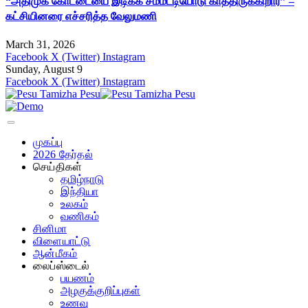
“அதிமுக கோட்டையை இடிக்க சம்மட்டியோடு காத்திருக்கிறார்” –
கட்சியினரை எச்சரித்த வேலுமணி
March 31, 2026
Facebook
X (Twitter)
Instagram
Sunday, August 9
Facebook
X (Twitter)
Instagram
முகப்பு
2026 தேர்தல்
செய்திகள்
தமிழ்நாடு
இந்தியா
உலகம்
வணிகம்
சினிமா
விளையாட்டு
ஆன்மீகம்
லைப்ஸ்டைல்
பயணம்
அழகுக்குறிப்புகள்
உணவு